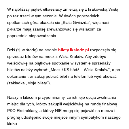
W najbliższy piątek ełkaesiacy zmierzą się z krakowską Wisłą
po raz trzeci w tym sezonie. W dwóch poprzednich
spotkaniach górą okazała się „Biała Gwiazda”, więc nasi
piłkarze mają szansę zrewanżować się wiślakom za
poprzednie niepowodzenia.
Dziś (tj. w środę) na stronie
bilety.lkslodz.pl
rozpoczęła się
sprzedaż biletów na mecz z Wisłą Kraków. Aby zdobyć
wejściówkę na piątkowe spotkanie w systemie sprzedaży
biletów należy wybrać: „Mecz ŁKS Łódź – Wisła Kraków”, a po
dokonaniu transakcji pobrać bilet na telefon lub wydrukować
(zakładka „Moje bilety”).
Naszym kibicom przypominamy, że istnieje opcja zwalniania
miejsc dla tych, którzy zakupili wejściówkę na rundę finałową
PKO Ekstraklasy, a którzy NIE mogą się pojawić na meczu i
pragną udostępnić swoje miejsce innym sympatykom naszego
klubu.