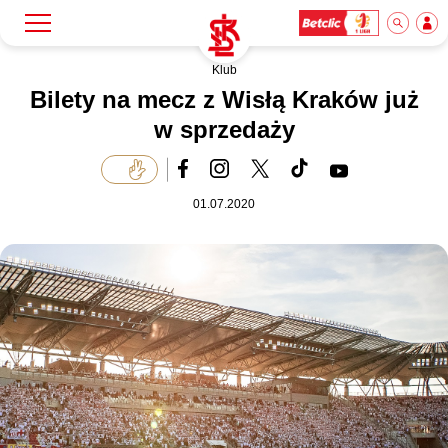
Klub
Szukaj
Klub
Bilety na mecz z Wisłą Kraków już
w sprzedaży
Mecze
01.07.2020
Bilety
Akademia
Biznes
Dla mediów