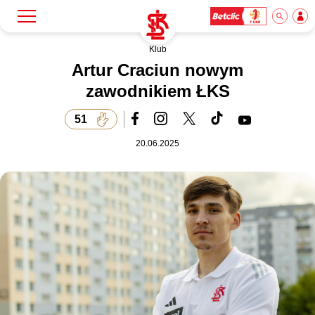
Klub
Szukaj
Klub
Artur Craciun nowym
zawodnikiem ŁKS
Mecze
51
20.06.2025
Bilety
Akademia
Biznes
Dla mediów