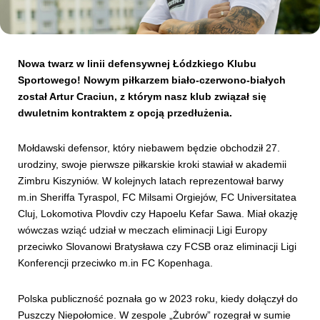
Kibice
Nowa twarz w linii defensywnej Łódzkiego Klubu
Sportowego! Nowym piłkarzem biało-czerwono-białych
został Artur Craciun, z którym nasz klub związał się
dwuletnim kontraktem z opcją przedłużenia.
Mołdawski defensor, który niebawem będzie obchodził 27.
urodziny, swoje pierwsze piłkarskie kroki stawiał w akademii
Zimbru Kiszyniów. W kolejnych latach reprezentował barwy
m.in Sheriffa Tyraspol, FC Milsami Orgiejów, FC Universitatea
SKLEP
KUP BILET
Cluj, Lokomotiva Plovdiv czy Hapoelu Kefar Sawa. Miał okazję
wówczas wziąć udział w meczach eliminacji Ligi Europy
przeciwko Slovanowi Bratysława czy FCSB oraz eliminacji Ligi
Konferencji przeciwko m.in FC Kopenhaga.
Polska publiczność poznała go w 2023 roku, kiedy dołączył do
Puszczy Niepołomice. W zespole „Żubrów” rozegrał w sumie