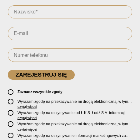
Zaznacz wszystkie zgody
Wyrażam zgodę na przekazywanie mi drogą elektroniczną, w tym
pocztą e-mail, oficjalnego newslettera oraz informacji o zniżkach,
czytaj więcej
promocjach, nowościach, biletach, karnetach, ofercie sklepu U2
Wyrażam zgodę na otrzymywanie od Ł.K.S. Łódź S.A. informacji
Store oraz serwisu bilety.lkslodz.pl i innych produktach oraz
marketingowych dotyczących działalności spółki, ofert, wydarzeń i
czytaj więcej
usługach oferowanych przez Ł.K.S. Łódź S.A.
produktów za pośrednictwem wiadomości SMS oraz połączeń
Wyrażam zgodę na przekazywanie mi drogą elektroniczną, w tym
telefonicznych.
pocztą e-mail, informacji handlowych i marketingowych o
czytaj więcej
produktach, usługach i działalności
Sponsorów i Partnerów
Ł.K.S.
Wyrażam zgodę na otrzymywanie informacji marketingowych za