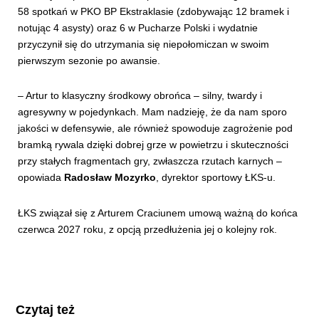
58 spotkań w PKO BP Ekstraklasie (zdobywając 12 bramek i
notując 4 asysty) oraz 6 w Pucharze Polski i wydatnie
przyczynił się do utrzymania się niepołomiczan w swoim
pierwszym sezonie po awansie.
– Artur to klasyczny środkowy obrońca – silny, twardy i
agresywny w pojedynkach. Mam nadzieję, że da nam sporo
jakości w defensywie, ale również spowoduje zagrożenie pod
bramką rywala dzięki dobrej grze w powietrzu i skuteczności
przy stałych fragmentach gry, zwłaszcza rzutach karnych –
opowiada
Radosław Mozyrko
, dyrektor sportowy ŁKS-u.
ŁKS związał się z Arturem Craciunem umową ważną do końca
czerwca 2027 roku, z opcją przedłużenia jej o kolejny rok.
Czytaj też