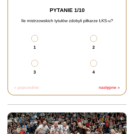
PYTANIE 1/10
Ile mistrzowskich tytułów zdobyli piłkarze ŁKS-u?
1
2
3
4
« poprzednie
następne »