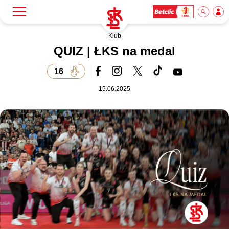
Klub
Szukaj
Klub
QUIZ | ŁKS na medal
16
Mecze
15.06.2025
Bilety
Akademia
Biznes
Dla mediów