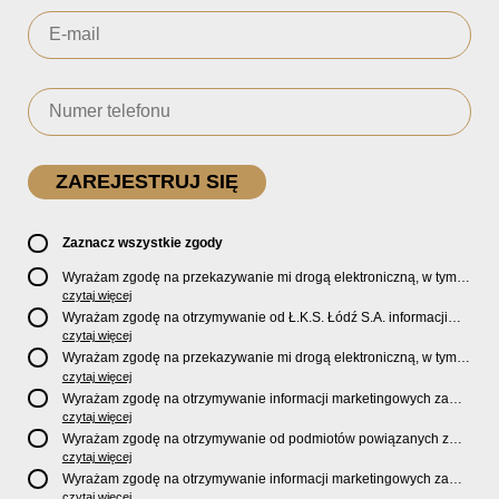
Zaznacz wszystkie zgody
Wyrażam zgodę na przekazywanie mi drogą elektroniczną, w tym
pocztą e-mail, oficjalnego newslettera oraz informacji o zniżkach,
czytaj więcej
promocjach, nowościach, biletach, karnetach, ofercie sklepu U2
Wyrażam zgodę na otrzymywanie od Ł.K.S. Łódź S.A. informacji
Store oraz serwisu bilety.lkslodz.pl i innych produktach oraz
marketingowych dotyczących działalności spółki, ofert, wydarzeń i
czytaj więcej
usługach oferowanych przez Ł.K.S. Łódź S.A.
produktów za pośrednictwem wiadomości SMS oraz połączeń
Wyrażam zgodę na przekazywanie mi drogą elektroniczną, w tym
telefonicznych.
pocztą e-mail, informacji handlowych i marketingowych o
czytaj więcej
produktach, usługach i działalności
Sponsorów i Partnerów
Ł.K.S.
Wyrażam zgodę na otrzymywanie informacji marketingowych za
Łódź S.A.
pośrednictwem wiadomości SMS oraz połączeń telefonicznych
czytaj więcej
od
Sponsorów i Partnerów
Ł.K.S. Łódź S.A.
Wyrażam zgodę na otrzymywanie od podmiotów powiązanych z
Ł.K.S. Łódź S.A., tj. Fundacji ŁKS oraz Sport Catering sp. z
czytaj więcej
o.o. informacji marketingowych oraz informacji handlowych o
Wyrażam zgodę na otrzymywanie informacji marketingowych za
nowościach, produktach, usługach i działalności drogą
pośrednictwem wiadomości SMS oraz połączeń telefonicznych od
czytaj więcej