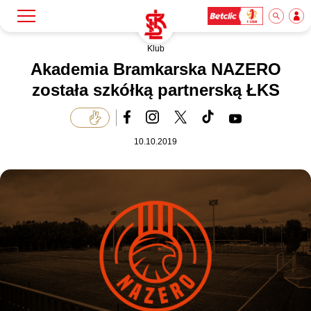
Klub
Szukaj
Klub
Akademia Bramkarska NAZERO
została szkółką partnerską ŁKS
Mecze
10.10.2019
Bilety
Akademia
Biznes
Dla mediów