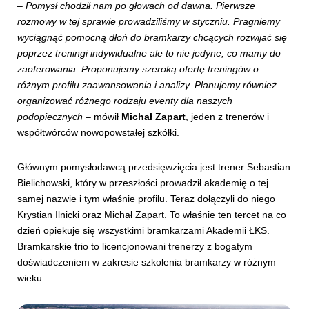
–
Pomysł chodził nam po głowach od dawna. Pierwsze
rozmowy w tej sprawie prowadziliśmy w styczniu. Pragniemy
wyciągnąć pomocną dłoń do bramkarzy chcących rozwijać się
poprzez treningi indywidualne ale to nie jedyne, co mamy do
zaoferowania. Proponujemy szeroką ofertę treningów o
różnym profilu zaawansowania i analizy. Planujemy również
organizować różnego rodzaju eventy dla naszych
podopiecznych
– mówił
Michał Zapart
, jeden z trenerów i
współtwórców nowopowstałej szkółki.
Głównym pomysłodawcą przedsięwzięcia jest trener Sebastian
Bielichowski, który w przeszłości prowadził akademię o tej
samej nazwie i tym właśnie profilu. Teraz dołączyli do niego
Krystian Ilnicki oraz Michał Zapart. To właśnie ten tercet na co
dzień opiekuje się wszystkimi bramkarzami Akademii ŁKS.
Bramkarskie trio to licencjonowani trenerzy z bogatym
doświadczeniem w zakresie szkolenia bramkarzy w różnym
wieku.