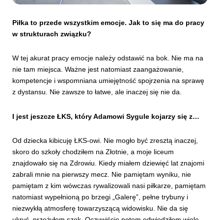
Piłka to przede wszystkim emocje. Jak to się ma do pracy
w strukturach związku?
W tej akurat pracy emocje należy odstawić na bok. Nie ma na
nie tam miejsca. Ważne jest natomiast zaangażowanie,
kompetencje i wspomniana umiejętność spojrzenia na sprawę
z dystansu. Nie zawsze to łatwe, ale inaczej się nie da.
I jest jeszcze ŁKS, który Adamowi Sygule kojarzy się z…
Od dziecka kibicuję ŁKS-owi. Nie mogło być zresztą inaczej,
skoro do szkoły chodziłem na Złotnie, a moje liceum
znajdowało się na Zdrowiu. Kiedy miałem dziewięć lat znajomi
zabrali mnie na pierwszy mecz. Nie pamiętam wyniku, nie
pamiętam z kim wówczas rywalizowali nasi piłkarze, pamiętam
natomiast wypełnioną po brzegi „Galerę”, pełne trybuny i
niezwykłą atmosferę towarzyszącą widowisku. Nie da się
ukryć, przeżyłem szok. Oczywiście potem odwiedziłem wiele