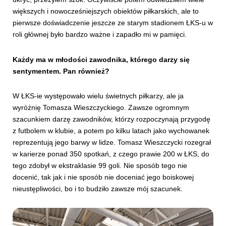
większych i nowocześniejszych obiektów piłkarskich, ale to
pierwsze doświadczenie jeszcze ze starym stadionem ŁKS-u w
roli głównej było bardzo ważne i zapadło mi w pamięci.
Każdy ma w młodości zawodnika, którego darzy się
sentymentem. Pan również?
W ŁKS-ie występowało wielu świetnych piłkarzy, ale ja
wyróżnię Tomasza Wieszczyckiego. Zawsze ogromnym
szacunkiem darzę zawodników, którzy rozpoczynają przygodę
z futbolem w klubie, a potem po kilku latach jako wychowanek
reprezentują jego barwy w lidze. Tomasz Wieszczycki rozegrał
w karierze ponad 350 spotkań, z czego prawie 200 w ŁKS, do
tego zdobył w ekstraklasie 99 goli. Nie sposób tego nie
docenić, tak jak i nie sposób nie doceniać jego boiskowej
nieustępliwości, bo i to budziło zawsze mój szacunek.