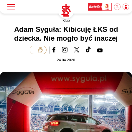
Klub
Szukaj
Klub
Adam Syguła: Kibicuję ŁKS od
dziecka. Nie mogło być inaczej
Mecze
24.04.2020
Bilety
Akademia
Biznes
Dla mediów