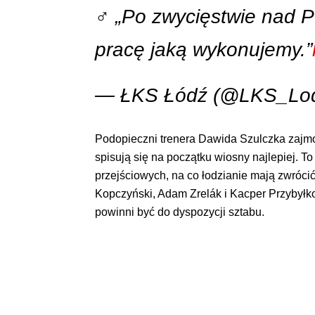
‍♂️ „Po zwycięstwie nad
pracę jaką wykonujemy.”
— ŁKS Łódź (@LKS_Lo
Podopieczni trenera Dawida Szulczka zajmo
spisują się na początku wiosny najlepiej. T
przejściowych, na co łodzianie mają zwróc
Kopczyński, Adam Zrelák i Kacper Przybyłko
powinni być do dyspozycji sztabu.