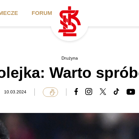
MECZE
FORUM
ilety
Akademia
Biznes
Drużyna
kolejka: Warto spró
ennik
Aktualności
Bilety VIP/Skybox
arnety
Kadra trenerska
Oferta komercyjna
10.03.2024
FAQ
ŁKS II
Ełkaesiacki Klub
Biznesu
unkty sprzedaży
ŁKS III
Przyjaciel ŁKS
Regulaminy
Drużyny Akademii
Urodziny w Skybox
ŁKS Schools