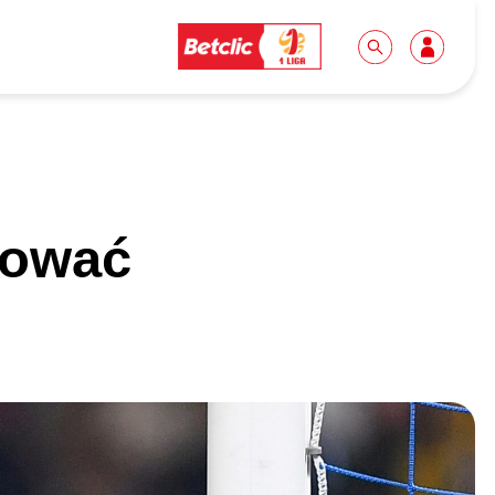
Dla mediów
Kibice
bować
Biuro prasowe
Idę pierwszy raz!
Do pobrania
Wycieczki
Akredytacje
Grupy szkolne
Współpraca
Sektor rodzinny
Wolontariat
Patronite