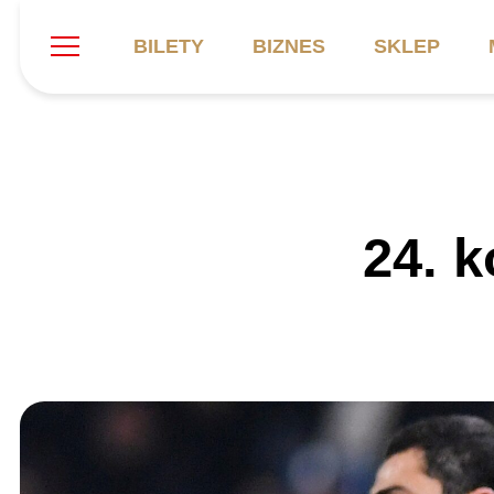
BILETY
BIZNES
SKLEP
Szukaj
Klub
Mecze
B
24. 
Informacje ogólne
Kadra
C
Symbole klubu
Aktualności
K
Historia
Terminarz
Kalendarz
Tabela
P
Stadion
Galeria
Sprawozdania
Catering