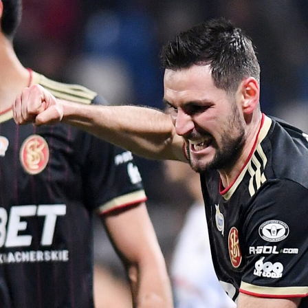
Staże w Akademii ŁKS
Kluby partnerskie
Kontakt
P BILET