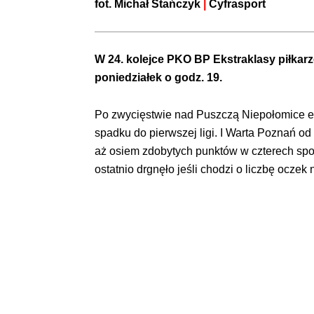
fot.
Michał Stańczyk
|
Cyfrasport
W 24. kolejce PKO BP Ekstraklasy piłkar
poniedziałek o godz. 19.
Po zwycięstwie nad Puszczą Niepołomice eł
spadku do pierwszej ligi. I Warta Poznań 
aż osiem zdobytych punktów w czterech spot
ostatnio drgnęło jeśli chodzi o liczbę ocze