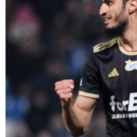
Ochrona dzieci
SKLEP
KU