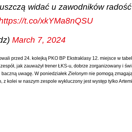
 Puszczą widać u zawodników radość
https://t.co/xkYMa8nQSU
dz)
March 7, 2024
wali przed 24. kolejką PKO BP Ekstraklasy 12. miejsce w tabe
o zespół, jak zauważył trener ŁKS-u, dobrze zorganizowany i św
ić baczną uwagę. W poniedziałek
Zielonym
nie pomogą zmagając
, z kolei w naszym zespole wykluczony jest występ tylko Artem