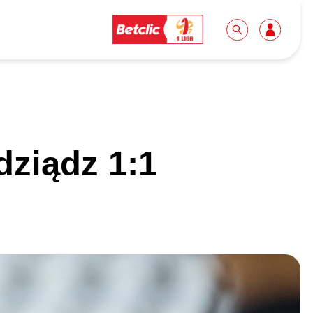
Dla mediów
Kibice
dziądz 1:1
Biuro prasowe
Idę pierwszy raz!
Do pobrania
Wycieczki
Akredytacje
Grupy szkolne
Współpraca
Sektor rodzinny
Wolontariat
Patronite