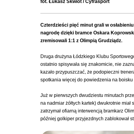
fot.
Łukasz Skwiot
/ Cyfrasport
Czterdzieści pięć minut grali w osłabieni
nagrodę dzięki bramce Oskara Koprowskieg
zremisowali 1:1 z Olimpią Grudziądz.
Druga drużyna Łódzkiego Klubu Sportowego 
ostatnio spisywała się znakomicie, nie zaz
kazało przypuszczać, że podopieczni trene
spotkania więcej do powiedzenia na boisku 
Już w pierwszych dwudziestu minutach prze
na nadmiar żółtych kartek) dwukrotnie miał s
zatrzymał ofiarną interwencją bramkarz Oli
później golkiper przyjezdnych zablokował st