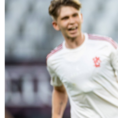
Ochrona dzieci
SKLEP
KU