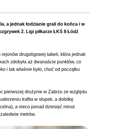
a, a jednak łodzianie grali do końca i w
zgrywek 2. Ligi piłkarze ŁKS II Łódź
ejonów drugoligowej tabeli, która jednak
ejkach zdobyła aż dwanaście punktów, co
o i tak właśnie było, choć od początku
óc pierwszej drużynie w Zabrzu ze względu
uderzeniu trafiła w słupek, a dobitkę
celna), a nieco ponad dziesięć minut
u zaledwie metrów.