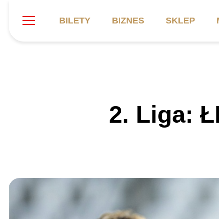
BILETY
BIZNES
SKLEP
Szukaj
Klub
Mecze
B
2. Liga: 
Informacje ogólne
Kadra
C
Symbole klubu
Aktualności
K
Historia
Terminarz
Kalendarz
Tabela
P
Stadion
Galeria
Sprawozdania
Catering