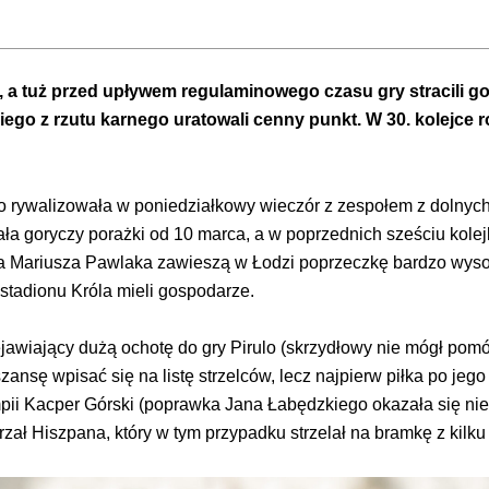
u, a tuż przed upływem regulaminowego czasu gry stracili gol
o z rzutu karnego uratowali cenny punkt. W 30. kolejce ro
rywalizowała w poniedziałkowy wieczór z zespołem z dolnych r
nała goryczy porażki od 10 marca, a w poprzednich sześciu kol
ra Mariusza Pawlaka zawieszą w Łodzi poprzeczkę bardzo wysok
stadionu Króla mieli gospodarze.
jawiający dużą ochotę do gry Pirulo (skrzydłowy nie mógł pom
zansę wpisać się na listę strzelców, lecz najpierw piłka po jego 
mpii Kacper Górski (poprawka Jana Łabędzkiego okazała się nie
rzał Hiszpana, który w tym przypadku strzelał na bramkę z kilk