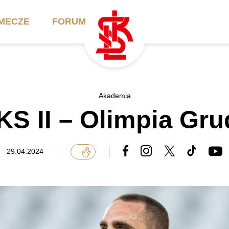
MECZE
FORUM
ilety
Akademia
Biznes
Akademia
ŁKS II – Olimpia Gru
ennik
Aktualności
Bilety VIP/Skybox
arnety
Kadra trenerska
Oferta komercyjna
29.04.2024
FAQ
ŁKS II
Ełkaesiacki Klub
Biznesu
unkty sprzedaży
ŁKS III
Przyjaciel ŁKS
Regulaminy
Drużyny Akademii
Urodziny w Skybox
ŁKS Schools