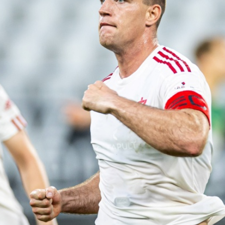
Staże w Akademii ŁKS
Kluby partnerskie
Kontakt
P BILET