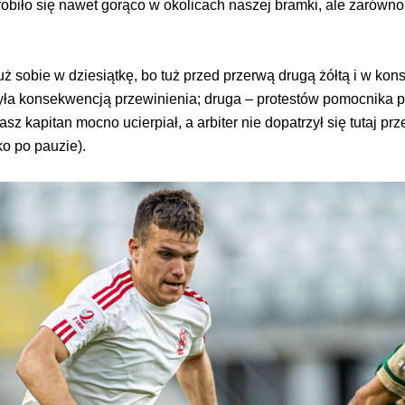
robiło się nawet gorąco w okolicach naszej bramki, ale zarówno t
już sobie w dziesiątkę, bo tuż przed przerwą drugą żółtą i w ko
była konsekwencją przewinienia; druga – protestów pomocnika 
z kapitan mocno ucierpiał, a arbiter nie dopatrzył się tutaj p
o po pauzie).