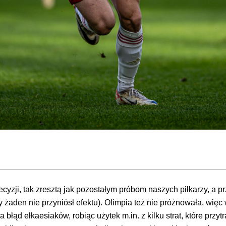
ecyzji, tak zresztą jak pozostałym próbom naszych piłkarzy, a 
ty żaden nie przyniósł efektu). Olimpia też nie próżnowała, wię
 błąd ełkaesiaków, robiąc użytek m.in. z kilku strat, które przy