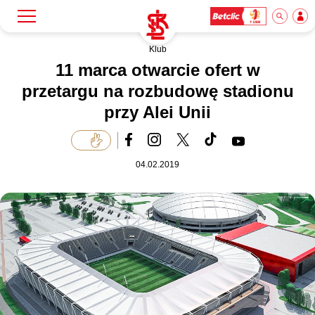
Klub
Szukaj
Klub
11 marca otwarcie ofert w
przetargu na rozbudowę stadionu
przy Alei Unii
Mecze
Bilety
04.02.2019
Akademia
Biznes
Dla mediów