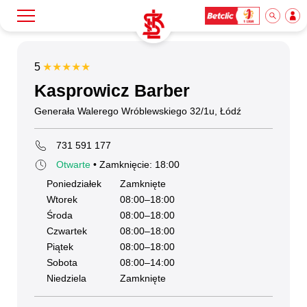
Szukaj
Przyjaciel ŁKS
5
★★★★★
★★★★★
Kasprowicz Barber
Klub
Generała Walerego Wróblewskiego 32/1u, Łódź
731 591 177
Mecze
Otwarte
• Zamknięcie: 18:00
Poniedziałek
Zamknięte
Wtorek
08:00–18:00
Bilety
Środa
08:00–18:00
Czwartek
08:00–18:00
Piątek
08:00–18:00
Akademia
Sobota
08:00–14:00
Niedziela
Zamknięte
Biznes