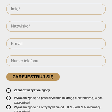
Zaznacz wszystkie zgody
Wyrażam zgodę na przekazywanie mi drogą elektroniczną, w tym
pocztą e-mail, oficjalnego newslettera oraz informacji o zniżkach,
czytaj więcej
promocjach, nowościach, biletach, karnetach, ofercie sklepu U2
Wyrażam zgodę na otrzymywanie od Ł.K.S. Łódź S.A. informacji
Store oraz serwisu bilety.lkslodz.pl i innych produktach oraz
marketingowych dotyczących działalności spółki, ofert, wydarzeń i
czytaj więcej