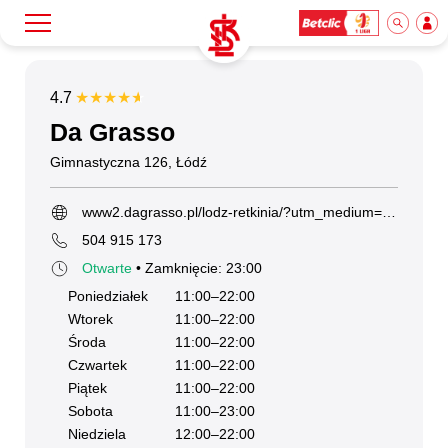
Szukaj
Przyjaciel ŁKS
4.7
★★★★★
★★★★★
Da Grasso
Klub
Gimnastyczna 126, Łódź
www2.dagrasso.pl/lodz-retkinia/?utm_medium=organic&utm_source=google_maps&utm_campaign=google_maps&utm_content=web_url
Mecze
504 915 173
Otwarte
• Zamknięcie: 23:00
Bilety
Poniedziałek
11:00–22:00
Wtorek
11:00–22:00
Środa
11:00–22:00
Akademia
Czwartek
11:00–22:00
Piątek
11:00–22:00
Sobota
11:00–23:00
Biznes
Niedziela
12:00–22:00