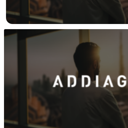
Ochrona dzieci
SKLEP
KU