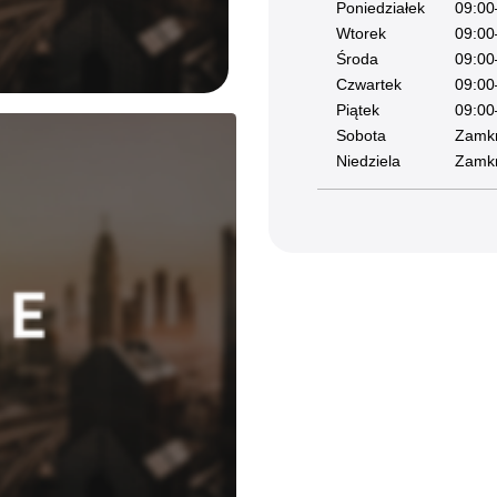
Poniedziałek
09:00
Staże w Akademii ŁKS
Wtorek
09:00
Kluby partnerskie
Środa
09:00
Czwartek
09:00
Kontakt
Piątek
09:00
Sobota
Zamkn
Niedziela
Zamkn
P BILET