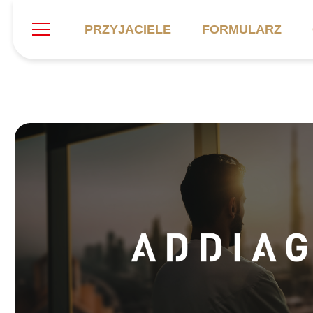
PRZYJACIELE
FORMULARZ
Szukaj
Klub
Mecze
B
Informacje ogólne
Kadra
C
Symbole klubu
Aktualności
K
Historia
Terminarz
Kalendarz
Tabela
P
Stadion
Galeria
Sprawozdania
Catering