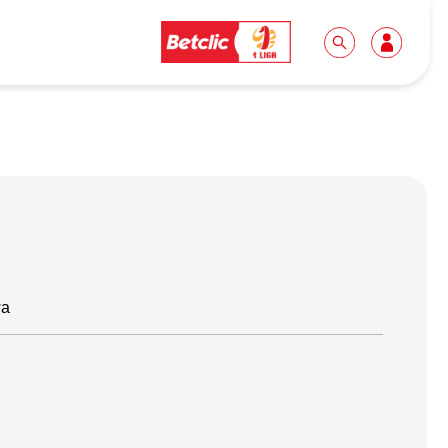
Dla mediów
Kibice
Biuro prasowe
Idę pierwszy raz!
Do pobrania
Wycieczki
Akredytacje
Grupy szkolne
wa
Współpraca
Sektor rodzinny
Wolontariat
Patronite