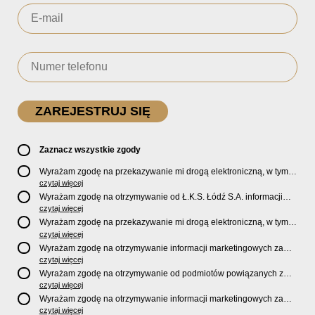
Zaznacz wszystkie zgody
Wyrażam zgodę na przekazywanie mi drogą elektroniczną, w tym
pocztą e-mail, oficjalnego newslettera oraz informacji o zniżkach,
czytaj więcej
promocjach, nowościach, biletach, karnetach, ofercie sklepu U2
Wyrażam zgodę na otrzymywanie od Ł.K.S. Łódź S.A. informacji
Store oraz serwisu bilety.lkslodz.pl i innych produktach oraz
marketingowych dotyczących działalności spółki, ofert, wydarzeń i
czytaj więcej
usługach oferowanych przez Ł.K.S. Łódź S.A.
produktów za pośrednictwem wiadomości SMS oraz połączeń
Wyrażam zgodę na przekazywanie mi drogą elektroniczną, w tym
telefonicznych.
pocztą e-mail, informacji handlowych i marketingowych o
czytaj więcej
produktach, usługach i działalności
Sponsorów i Partnerów
Ł.K.S.
Wyrażam zgodę na otrzymywanie informacji marketingowych za
Łódź S.A.
pośrednictwem wiadomości SMS oraz połączeń telefonicznych
czytaj więcej
od
Sponsorów i Partnerów
Ł.K.S. Łódź S.A.
Wyrażam zgodę na otrzymywanie od podmiotów powiązanych z
Ł.K.S. Łódź S.A., tj. Fundacji ŁKS oraz Sport Catering sp. z
czytaj więcej
o.o. informacji marketingowych oraz informacji handlowych o
Wyrażam zgodę na otrzymywanie informacji marketingowych za
nowościach, produktach, usługach i działalności drogą
pośrednictwem wiadomości SMS oraz połączeń telefonicznych od
czytaj więcej