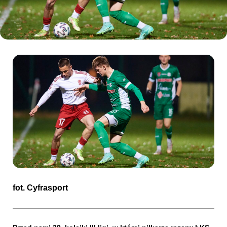
Kibice
SKLEP
KUP BILET
fot.
Cyfrasport