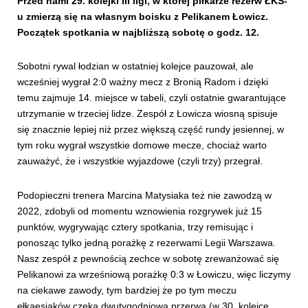
Przed nami 29. kolejki III ligi, w której piłkarze rezerw ŁKS-
u zmierzą się na własnym boisku z Pelikanem Łowicz.
Początek spotkania w najbliższą sobotę o godz. 12.
Sobotni rywal łodzian w ostatniej kolejce pauzował, ale
wcześniej wygrał 2:0 ważny mecz z Bronią Radom i dzięki
temu zajmuje 14. miejsce w tabeli, czyli ostatnie gwarantujące
utrzymanie w trzeciej lidze. Zespół z Łowicza wiosną spisuje
się znacznie lepiej niż przez większą część rundy jesiennej, w
tym roku wygrał wszystkie domowe mecze, chociaż warto
zauważyć, że i wszystkie wyjazdowe (czyli trzy) przegrał.
Podopieczni trenera Marcina Matysiaka też nie zawodzą w
2022, zdobyli od momentu wznowienia rozgrywek już 15
punktów, wygrywając cztery spotkania, trzy remisując i
ponosząc tylko jedną porażkę z rezerwami Legii Warszawa.
Nasz zespół z pewnością zechce w sobotę zrewanżować się
Pelikanowi za wrześniową porażkę 0:3 w Łowiczu, więc liczymy
na ciekawe zawody, tym bardziej że po tym meczu
ełkaesiaków czeka dwutygodniowa przerwa (w 30. kolejce