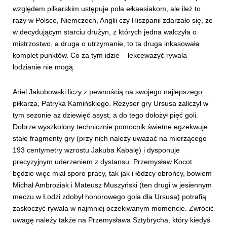
względem piłkarskim ustępuje pola ełkaesiakom, ale ileż to
razy w Polsce, Niemczech, Anglii czy Hiszpanii zdarzało się, że
w decydującym starciu drużyn, z których jedna walczyła o
mistrzostwo, a druga o utrzymanie, to ta druga inkasowała
komplet punktów. Co za tym idzie – lekceważyć rywala
łodzianie nie mogą.
Ariel Jakubowski liczy z pewnością na swojego najlepszego
piłkarza, Patryka Kamińskiego. Reżyser gry Ursusa zaliczył w
tym sezonie aż dziewięć asyst, a do tego dołożył pięć goli.
Dobrze wyszkolony technicznie pomocnik świetne egzekwuje
stałe fragmenty gry (przy nich należy uważać na mierzącego
193 centymetry wzrostu Jakuba Kabalę) i dysponuje
precyzyjnym uderzeniem z dystansu. Przemysław Kocot
będzie więc miał sporo pracy, tak jak i łódzcy obrońcy, bowiem
Michał Ambroziak i Mateusz Muszyński (ten drugi w jesiennym
meczu w Łodzi zdobył honorowego gola dla Ursusa) potrafią
zaskoczyć rywala w najmniej oczekiwanym momencie. Zwrócić
uwagę należy także na Przemysława Sztybrycha, który kiedyś