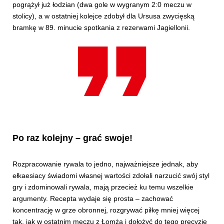
pogrążył już łodzian (dwa gole w wygranym 2:0 meczu w
stolicy), a w ostatniej kolejce zdobył dla Ursusa zwycięską
bramkę w 89. minucie spotkania z rezerwami Jagiellonii.
Po raz kolejny – grać swoje!
Rozpracowanie rywala to jedno, najważniejsze jednak, aby
ełkaesiacy świadomi własnej wartości zdołali narzucić swój styl
gry i zdominowali rywala, mają przecież ku temu wszelkie
argumenty. Recepta wydaje się prosta – zachować
koncentrację w grze obronnej, rozgrywać piłkę mniej więcej
tak, jak w ostatnim meczu z Łomżą i dołożyć do tego precyzję