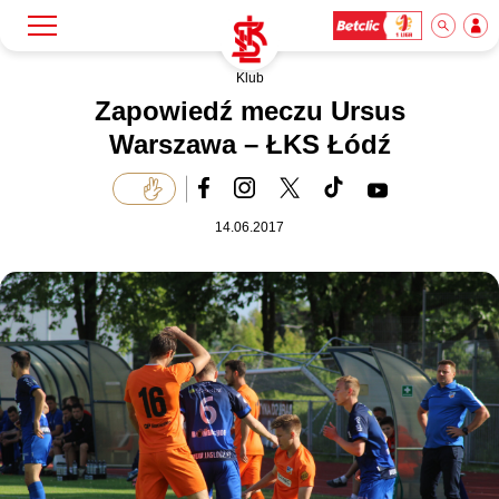
Klub
Szukaj
Klub
Zapowiedź meczu Ursus
Warszawa – ŁKS Łódź
Mecze
14.06.2017
Bilety
Akademia
Biznes
Dla mediów