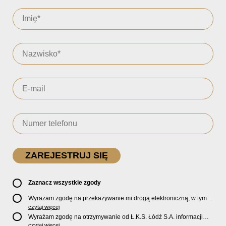
Zaznacz wszystkie zgody
Wyrażam zgodę na przekazywanie mi drogą elektroniczną, w tym
pocztą e-mail, oficjalnego newslettera oraz informacji o zniżkach,
czytaj więcej
promocjach, nowościach, biletach, karnetach, ofercie sklepu U2
Wyrażam zgodę na otrzymywanie od Ł.K.S. Łódź S.A. informacji
Store oraz serwisu bilety.lkslodz.pl i innych produktach oraz
marketingowych dotyczących działalności spółki, ofert, wydarzeń i
czytaj więcej