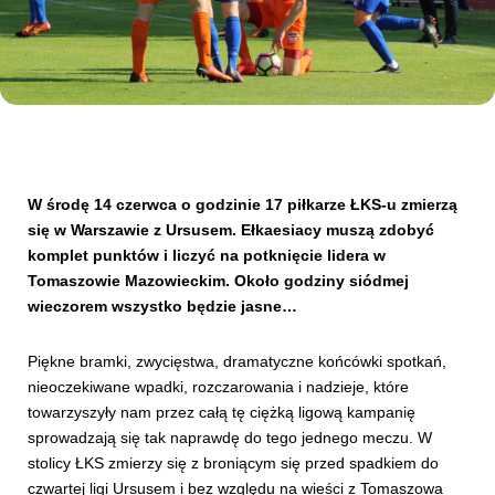
Kibice
W środę 14 czerwca o godzinie 17 piłkarze ŁKS-u zmierzą
się w Warszawie z Ursusem. Ełkaesiacy muszą zdobyć
komplet punktów i liczyć na potknięcie lidera w
Tomaszowie Mazowieckim. Około godziny siódmej
wieczorem wszystko będzie jasne…
SKLEP
KUP BILET
Piękne bramki, zwycięstwa, dramatyczne końcówki spotkań,
nieoczekiwane wpadki, rozczarowania i nadzieje, które
towarzyszyły nam przez całą tę ciężką ligową kampanię
sprowadzają się tak naprawdę do tego jednego meczu. W
stolicy ŁKS zmierzy się z broniącym się przed spadkiem do
czwartej ligi Ursusem i bez względu na wieści z Tomaszowa