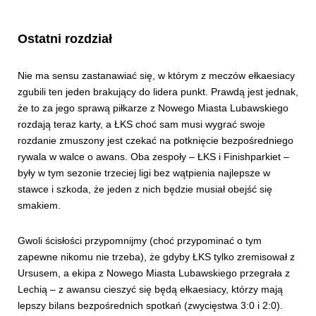
Ostatni rozdział
Nie ma sensu zastanawiać się, w którym z meczów ełkaesiacy
zgubili ten jeden brakujący do lidera punkt. Prawdą jest jednak,
że to za jego sprawą piłkarze z Nowego Miasta Lubawskiego
rozdają teraz karty, a ŁKS choć sam musi wygrać swoje
rozdanie zmuszony jest czekać na potknięcie bezpośredniego
rywala w walce o awans. Oba zespoły – ŁKS i Finishparkiet –
były w tym sezonie trzeciej ligi bez wątpienia najlepsze w
stawce i szkoda, że jeden z nich będzie musiał obejść się
smakiem.
Gwoli ścisłości przypomnijmy (choć przypominać o tym
zapewne nikomu nie trzeba), że gdyby ŁKS tylko zremisował z
Ursusem, a ekipa z Nowego Miasta Lubawskiego przegrała z
Lechią – z awansu cieszyć się będą ełkaesiacy, którzy mają
lepszy bilans bezpośrednich spotkań (zwycięstwa 3:0 i 2:0).