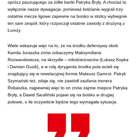
oprócz pauzującego za żółte kartki Patryka Bryły. A chociaż to
wyłącznie nasze dywagacje, ponieważ łodzianie wygrali trzy
ostatnie mecze ligowe zapewne na boisko w stolicy wybiegnie
ten sam zespół, który rozpoczął ostatnie zawody z drużyną z
Łomży.
Wiele wskazuje więc na to, że na środku defensywy obok
Kamila Juraszka znów zobaczymy Maksymiliana
Rozwandowicza, na skrzydle – młodzieżowców (Łukasz Kopka
i Damian Guzik), a w rolę dyrygenta środka pola wcieli się
znajdujący się w rewelacyjnej formie Mateusz Gamrot. Patryk
Szymański też, zdaje się, nie zawiódł zaufania trenera
Robaszka, najpewniej więc to on znów zajmie miejsce Patryka
Bryły, a Dawid Sarafiński pojawi się na boisku w drugiej
połowie, o ile oczywiście będzie tego wymagała sytuacja.