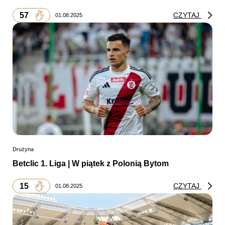
57
CZYTAJ
01.08.2025
Drużyna
Betclic 1. Liga | W piątek z Polonią Bytom
15
CZYTAJ
01.08.2025