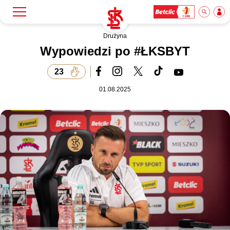
Drużyna
Szukaj
Klub
Wypowiedzi po #ŁKSBYT
23
Mecze
01.08.2025
Bilety
Akademia
Biznes
Dla mediów