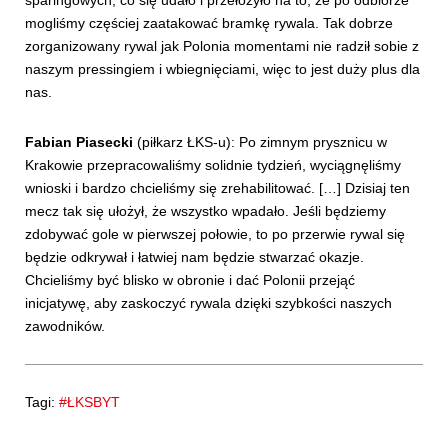
sparingowych, co się udało i przełożyło na to, że po odbiorze
mogliśmy częściej zaatakować bramkę rywala. Tak dobrze
zorganizowany rywal jak Polonia momentami nie radził sobie z
naszym pressingiem i wbiegnięciami, więc to jest duży plus dla
nas.
Fabian Piasecki
(piłkarz ŁKS-u): Po zimnym prysznicu w
Krakowie przepracowaliśmy solidnie tydzień, wyciągnęliśmy
wnioski i bardzo chcieliśmy się zrehabilitować. […] Dzisiaj ten
mecz tak się ułożył, że wszystko wpadało. Jeśli będziemy
zdobywać gole w pierwszej połowie, to po przerwie rywal się
będzie odkrywał i łatwiej nam będzie stwarzać okazje.
Chcieliśmy być blisko w obronie i dać Polonii przejąć
inicjatywę, aby zaskoczyć rywala dzięki szybkości naszych
zawodników.
Tagi:
#ŁKSBYT