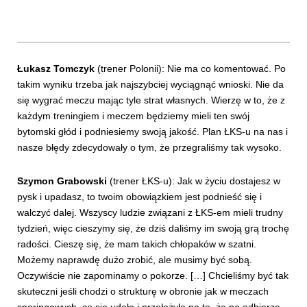
Łukasz Tomczyk
(trener Polonii): Nie ma co komentować. Po
takim wyniku trzeba jak najszybciej wyciągnąć wnioski. Nie da
się wygrać meczu mając tyle strat własnych. Wierzę w to, że z
każdym treningiem i meczem będziemy mieli ten swój
bytomski głód i podniesiemy swoją jakość. Plan ŁKS-u na nas i
nasze błędy zdecydowały o tym, że przegraliśmy tak wysoko.
Szymon Grabowski
(trener ŁKS-u): Jak w życiu dostajesz w
pysk i upadasz, to twoim obowiązkiem jest podnieść się i
walczyć dalej. Wszyscy ludzie związani z ŁKS-em mieli trudny
tydzień, więc cieszymy się, że dziś daliśmy im swoją grą trochę
radości. Cieszę się, że mam takich chłopaków w szatni.
Możemy naprawdę dużo zrobić, ale musimy być sobą.
Oczywiście nie zapominamy o pokorze. […] Chcieliśmy być tak
skuteczni jeśli chodzi o strukturę w obronie jak w meczach