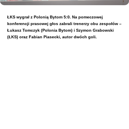
Kibice
ŁKS wygrał z Polonią Bytom 5:0. Na pomeczowej
konferencji prasowej głos zabrali trenerzy obu zespołów –
Łukasz Tomczyk (Polonia Bytom) i Szymon Grabowski
(ŁKS)
oraz Fabian Piasecki, autor dwóch goli.
SKLEP
KUP BILET