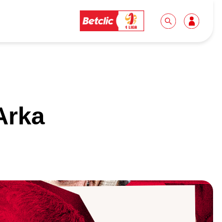
Dla mediów
Kibice
Arka
Biuro prasowe
Idę pierwszy raz!
Do pobrania
Wycieczki
Akredytacje
Grupy szkolne
Współpraca
Sektor rodzinny
Wolontariat
Patronite