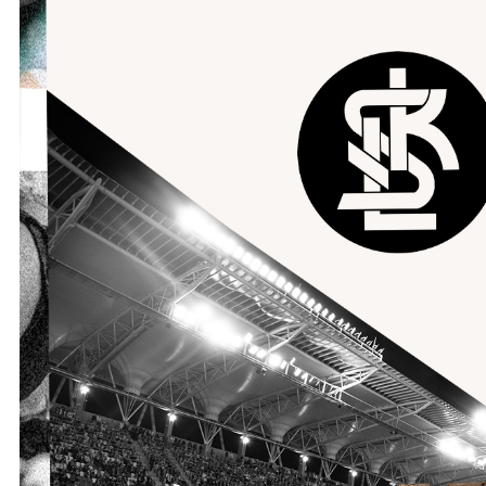
Ochrona dzieci
SKLEP
KU