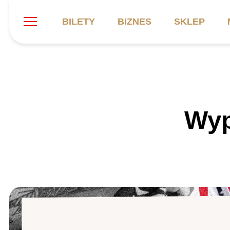
BILETY
BIZNES
SKLEP
Szukaj
Klub
Mecze
B
Wyp
Informacje ogólne
Kadra
C
Symbole klubu
Aktualności
K
Historia
Terminarz
Kalendarz
Tabela
P
Stadion
Galeria
Sprawozdania
Catering