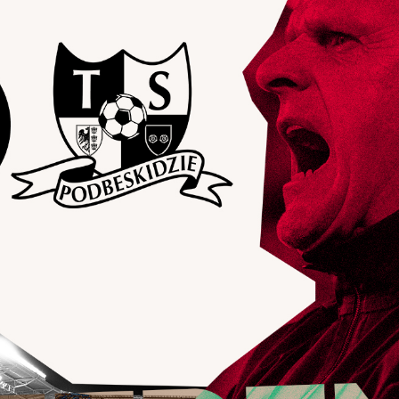
Staże w Akademii ŁKS
Kluby partnerskie
Kontakt
P BILET