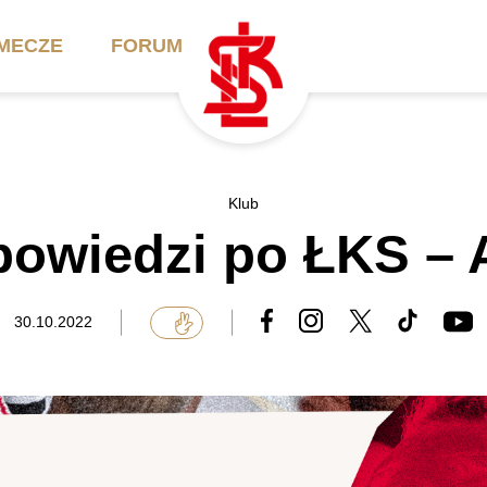
MECZE
FORUM
ilety
Akademia
Biznes
Klub
owiedzi po ŁKS – 
ennik
Aktualności
Bilety VIP/Skybox
arnety
Kadra trenerska
Oferta komercyjna
30.10.2022
FAQ
ŁKS II
Ełkaesiacki Klub
Biznesu
unkty sprzedaży
ŁKS III
Przyjaciel ŁKS
Regulaminy
Drużyny Akademii
Urodziny w Skybox
ŁKS Schools