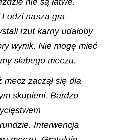
ździe nie są łatwe.
 Łodzi nasza gra
stali rzut karny udałoby
bry wynik. Nie mogę mieć
iśmy słabego meczu.
ż mecz zaczął się dla
tym skupieni. Bardzo
wycięstwem
 rundzie. Interwencja
wy meczu. Gratuluję