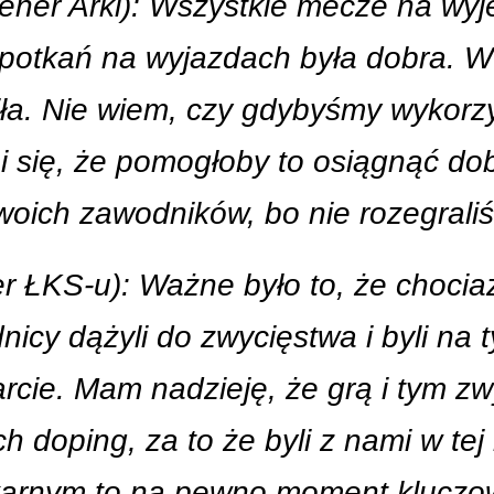
rener Arki): Wszystkie mecze na wyje
potkań na wyjazdach była dobra. W
niła. Nie wiem, czy gdybyśmy wykorzy
mi się, że pomogłoby to osiągnąć do
swoich zawodników, bo nie rozegral
er ŁKS-u): Ważne było to, że chocia
icy dążyli do zwycięstwa i byli na 
arcie. Mam nadzieję, że grą i tym z
h doping, za to że byli z nami w tej
 karnym to na pewno moment kluczo