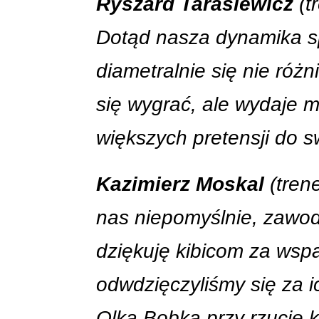
Ryszard Tarasiewicz
(t
Dotąd nasza dynamika s
diametralnie się nie róż
się wygrać, ale wydaje 
większych pretensji do 
Kazimierz Moskal
(tren
nas niepomyślnie, zawodn
dziękuję kibicom za wsp
odwdzięczyliśmy się za ic
Olka Bobka przy rzucie