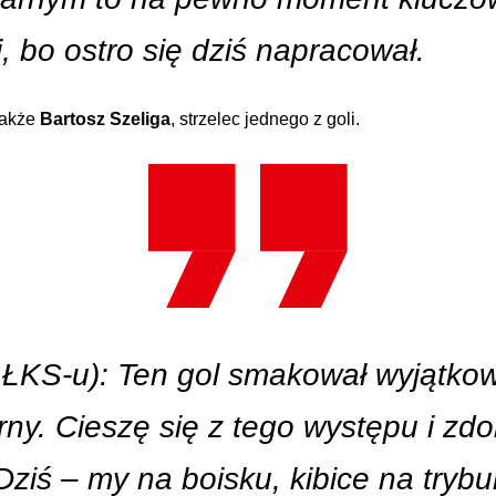
 bo ostro się dziś napracował.
także
Bartosz Szeliga
, strzelec jednego z goli.
z ŁKS-u): Ten gol smakował wyjątk
ny. Cieszę się z tego występu i zdo
 Dziś – my na boisku, kibice na tryb