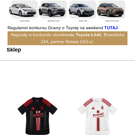
Regulamin konkursu
Gramy o Toyotę na weekend
TUTAJ
.
Nagrodę w konkursie ufundowała
Toyota Łódź
, Brzezińska
24A, partner flotowy ŁKS-u!
Sklep