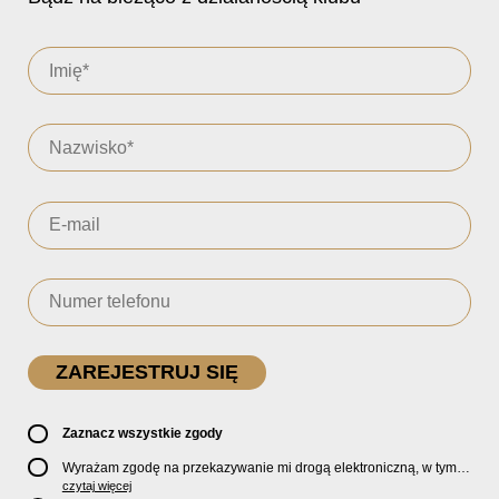
Zaznacz wszystkie zgody
Wyrażam zgodę na przekazywanie mi drogą elektroniczną, w tym
pocztą e-mail, oficjalnego newslettera oraz informacji o zniżkach,
czytaj więcej