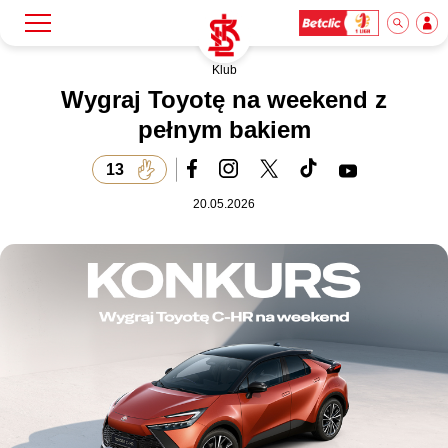
Klub
Szukaj
Klub
Wygraj Toyotę na weekend z
pełnym bakiem
Mecze
13
20.05.2026
Bilety
Akademia
Biznes
Dla mediów