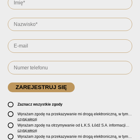
Zaznacz wszystkie zgody
Wyrażam zgodę na przekazywanie mi drogą elektroniczną, w tym
pocztą e-mail, oficjalnego newslettera oraz informacji o zniżkach,
czytaj więcej
promocjach, nowościach, biletach, karnetach, ofercie sklepu U2
Wyrażam zgodę na otrzymywanie od Ł.K.S. Łódź S.A. informacji
Store oraz serwisu bilety.lkslodz.pl i innych produktach oraz
marketingowych dotyczących działalności spółki, ofert, wydarzeń i
czytaj więcej
usługach oferowanych przez Ł.K.S. Łódź S.A.
produktów za pośrednictwem wiadomości SMS oraz połączeń
Wyrażam zgodę na przekazywanie mi drogą elektroniczną, w tym