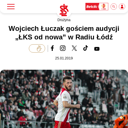
Drużyna
Szukaj
Klub
Wojciech Łuczak gościem audycji
„ŁKS od nowa” w Radiu Łódź
Mecze
25.01.2019
Bilety
Akademia
Biznes
Dla mediów