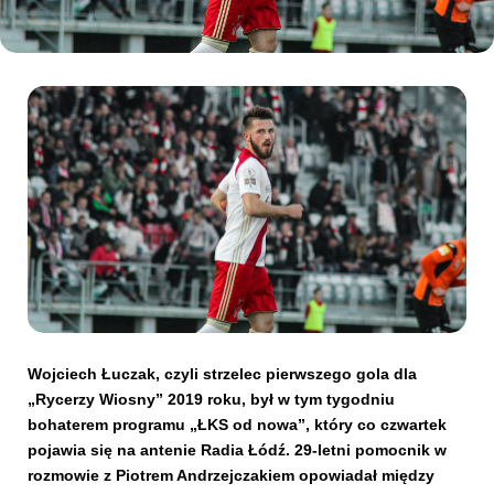
Kibice
SKLEP
KUP BILET
Wojciech Łuczak, czyli strzelec pierwszego gola dla
„Rycerzy Wiosny” 2019 roku, był w tym tygodniu
bohaterem programu „ŁKS od nowa”, który co czwartek
pojawia się na antenie Radia Łódź. 29-letni pomocnik w
rozmowie z Piotrem Andrzejczakiem opowiadał między