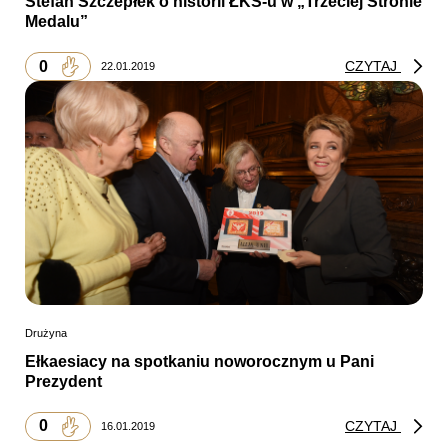
Stefan Szczepłek o historii ŁKS-u w „Trzeciej Stronie
Medalu”
0
CZYTAJ
22.01.2019
Drużyna
Ełkaesiacy na spotkaniu noworocznym u Pani
Prezydent
0
CZYTAJ
16.01.2019