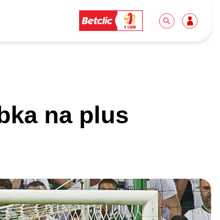
Dla mediów
Kibice
bka na plus
Biuro prasowe
Idę pierwszy raz!
Do pobrania
Wycieczki
Akredytacje
Grupy szkolne
Współpraca
Sektor rodzinny
Wolontariat
Patronite