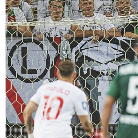
Ochrona dzieci
SKLEP
KU