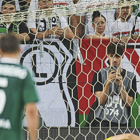
Staże w Akademii ŁKS
Kluby partnerskie
Kontakt
P BILET