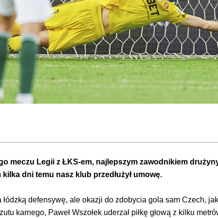
go meczu Legii z ŁKS-em, najlepszym zawodnikiem drużyny
kilka dni temu nasz klub przedłużył umowę.
 łódzką defensywę, ale okazji do zdobycia gola sam Czech, jak
rzutu karnego, Paweł Wszołek uderzał piłkę głową z kilku metró