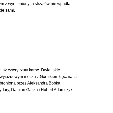
nym z wymienionych strzałów nie wpadła
cie sami.
 aż cztery rzuty karne. Dwie takie
 w wyjazdowym meczu z Górnikiem Łęczna, a
 obroniona przez Aleksandra Bobka
Haydary, Damian Gąska i Hubert Adamczyk