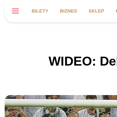
BILETY
BIZNES
SKLEP
Szukaj
Klub
Mecze
B
WIDEO: Deb
Informacje ogólne
Kadra
C
Symbole klubu
Aktualności
K
Historia
Terminarz
Kalendarz
Tabela
P
Stadion
Galeria
Sprawozdania
Catering