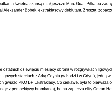
otkania świetną szansą miał jeszcze Marc Gual. Piłka po żad
ał Aleksander Bobek, ekstraklasowy debiutant. Zresztą, zobacz
ie ostatnich dziewięciu miesięcy obronił w rozgrywkach ligowych
oligowych starciach z Arką Gdynia (w Łodzi i w Gdyni), jedną
zych gwiazd PKO BP Ekstraklasy. Co ciekawe, była to pierwsza
atrząc z perspektywy bramkarza), bo na zapleczu elity Omran 