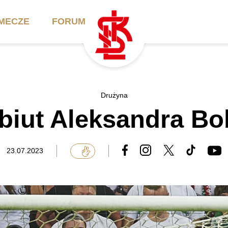
MECZE
FORUM
ilety
Akademia
Biznes
Drużyna
iut Aleksandra Bo
ennik
Aktualności
Bilety VIP/Skybox
arnety
Kadra trenerska
Oferta komercyjna
23.07.2023
FAQ
ŁKS II
Ełkaesiacki Klub
Biznesu
unkty sprzedaży
ŁKS III
Przyjaciel ŁKS
Regulaminy
Drużyny Akademii
Urodziny w Skybox
ŁKS Schools