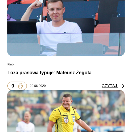
Klub
Loża prasowa typuje: Mateusz Żegota
0
CZYTAJ
22.06.2020