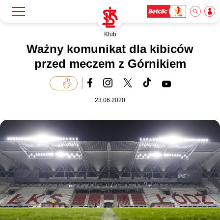
Klub
Szukaj
Klub
Ważny komunikat dla kibiców
przed meczem z Górnikiem
Mecze
23.06.2020
Bilety
Akademia
Biznes
Dla mediów