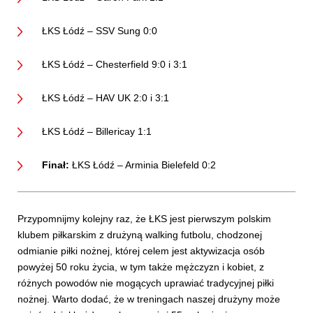
ŁKS Łódź – SSV Sung 0:0
ŁKS Łódź – Chesterfield 9:0 i 3:1
ŁKS Łódź – HAV UK 2:0 i 3:1
ŁKS Łódź – Billericay 1:1
Finał:
ŁKS Łódź – Arminia Bielefeld 0:2
Przypomnijmy kolejny raz, że ŁKS jest pierwszym polskim
klubem piłkarskim z drużyną walking futbolu, chodzonej
odmianie piłki nożnej, której celem jest aktywizacja osób
powyżej 50 roku życia, w tym także mężczyzn i kobiet, z
różnych powodów nie mogących uprawiać tradycyjnej piłki
nożnej. Warto dodać, że w treningach naszej drużyny może