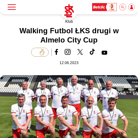
Klub
Szukaj
Klub
Walking Futbol ŁKS drugi w
Almelo City Cup
Mecze
12.06.2023
Bilety
Akademia
Biznes
Dla mediów