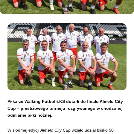
Kibice
SKLEP
KUP BILET
Piłkarze Walking Futbol ŁKS dotarli do finału Almelo City
Cup – prestiżowego turnieju rozgrywanego w chodzonej
odmianie piłki nożnej.
W siódmej edycji
Almelo City Cup
wzięło udział blisko 50