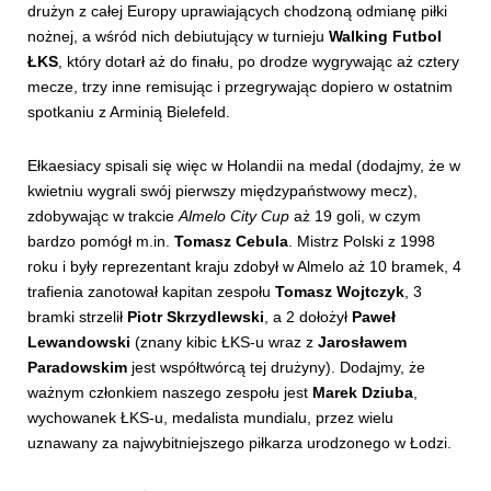
drużyn z całej Europy uprawiających chodzoną odmianę piłki
nożnej, a wśród nich debiutujący w turnieju
Walking Futbol
ŁKS
, który dotarł aż do finału, po drodze wygrywając aż cztery
mecze, trzy inne remisując i przegrywając dopiero w ostatnim
spotkaniu z Arminią Bielefeld.
Ełkaesiacy spisali się więc w Holandii na medal (dodajmy, że w
kwietniu wygrali swój pierwszy międzypaństwowy mecz),
zdobywając w trakcie
Almelo City Cup
aż 19 goli, w czym
bardzo pomógł m.in.
Tomasz Cebula
. Mistrz Polski z 1998
roku i były reprezentant kraju zdobył w Almelo aż 10 bramek, 4
trafienia zanotował kapitan zespołu
Tomasz Wojtczyk
, 3
bramki strzelił
Piotr Skrzydlewski
, a 2 dołożył
Paweł
Lewandowski
(znany kibic ŁKS-u wraz z
Jarosławem
Paradowskim
jest współtwórcą tej drużyny). Dodajmy, że
ważnym członkiem naszego zespołu jest
Marek Dziuba
,
wychowanek ŁKS-u, medalista mundialu, przez wielu
uznawany za najwybitniejszego piłkarza urodzonego w Łodzi.