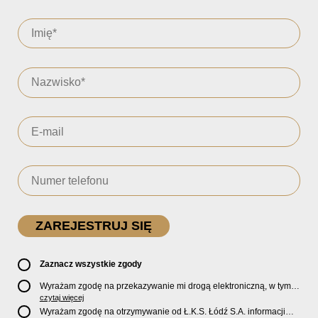
Zaznacz wszystkie zgody
Wyrażam zgodę na przekazywanie mi drogą elektroniczną, w tym
pocztą e-mail, oficjalnego newslettera oraz informacji o zniżkach,
czytaj więcej
promocjach, nowościach, biletach, karnetach, ofercie sklepu U2
Wyrażam zgodę na otrzymywanie od Ł.K.S. Łódź S.A. informacji