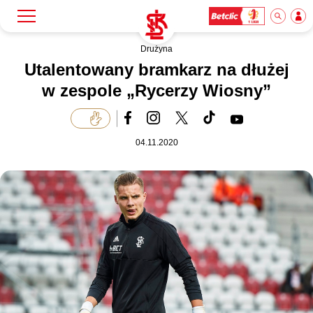
Drużyna
Szukaj
Klub
Utalentowany bramkarz na dłużej
w zespole „Rycerzy Wiosny”
Mecze
04.11.2020
Bilety
Akademia
Biznes
Dla mediów