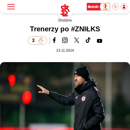
Drużyna
Szukaj
Klub
Trenerzy po #ZNIŁKS
3
Mecze
23.11.2024
Bilety
Akademia
Biznes
Dla mediów