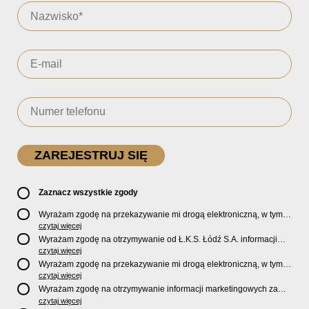
Zaznacz wszystkie zgody
Wyrażam zgodę na przekazywanie mi drogą elektroniczną, w tym
pocztą e-mail, oficjalnego newslettera oraz informacji o zniżkach,
czytaj więcej
promocjach, nowościach, biletach, karnetach, ofercie sklepu U2
Wyrażam zgodę na otrzymywanie od Ł.K.S. Łódź S.A. informacji
Store oraz serwisu bilety.lkslodz.pl i innych produktach oraz
marketingowych dotyczących działalności spółki, ofert, wydarzeń i
czytaj więcej
usługach oferowanych przez Ł.K.S. Łódź S.A.
produktów za pośrednictwem wiadomości SMS oraz połączeń
Wyrażam zgodę na przekazywanie mi drogą elektroniczną, w tym
telefonicznych.
pocztą e-mail, informacji handlowych i marketingowych o
czytaj więcej
produktach, usługach i działalności
Sponsorów i Partnerów
Ł.K.S.
Wyrażam zgodę na otrzymywanie informacji marketingowych za
Łódź S.A.
pośrednictwem wiadomości SMS oraz połączeń telefonicznych
czytaj więcej