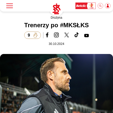
Drużyna
Szukaj
Klub
Trenerzy po #MKSŁKS
9
Mecze
30.10.2024
Bilety
Akademia
Biznes
Dla mediów