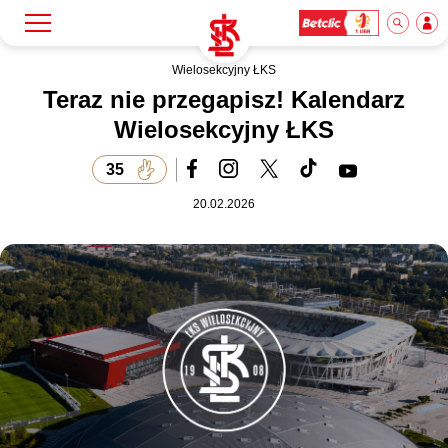
Wielosekcyjny ŁKS
Szukaj
Klub
Teraz nie przegapisz! Kalendarz
Wielosekcyjny ŁKS
Mecze
35
20.02.2026
Bilety
Akademia
Biznes
Dla mediów