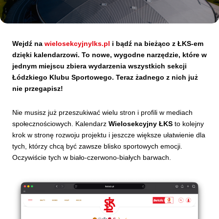
Kibice
Wejdź na
wielosekcyjnylks.pl
i bądź na bieżąco z ŁKS-em
dzięki kalendarzowi. To nowe, wygodne narzędzie, które w
jednym miejscu zbiera wydarzenia wszystkich sekcji
Łódzkiego Klubu Sportowego.
Teraz żadnego z nich już
nie przegapisz!
Nie musisz już przeszukiwać wielu stron i profili w mediach
społecznościowych. Kalendarz
Wielosekcyjny ŁKS
to kolejny
krok w stronę rozwoju projektu i jeszcze większe ułatwienie dla
SKLEP
KUP BILET
tych, którzy chcą być zawsze blisko sportowych emocji.
Oczywiście tych w biało-czerwono-białych barwach.