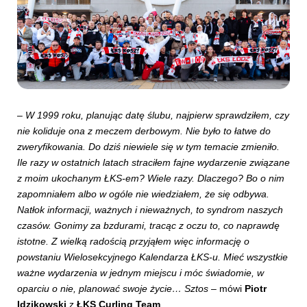
–
W 1999 roku, planując datę ślubu, najpierw sprawdziłem, czy
nie koliduje ona z meczem derbowym. Nie było to łatwe do
zweryfikowania. Do dziś niewiele się w tym temacie zmieniło.
Ile razy w ostatnich latach straciłem fajne wydarzenie związane
z moim ukochanym ŁKS-em? Wiele razy. Dlaczego? Bo o nim
zapomniałem albo w ogóle nie wiedziałem, że się odbywa.
Natłok informacji, ważnych i nieważnych, to syndrom naszych
czasów. Gonimy za bzdurami, tracąc z oczu to, co naprawdę
istotne. Z wielką radością przyjąłem więc informację o
powstaniu Wielosekcyjnego Kalendarza ŁKS-u. Mieć wszystkie
ważne wydarzenia w jednym miejscu i móc świadomie, w
oparciu o nie, planować swoje życie… Sztos
– mówi
Piotr
Idzikowski
z
ŁKS Curling Team
.