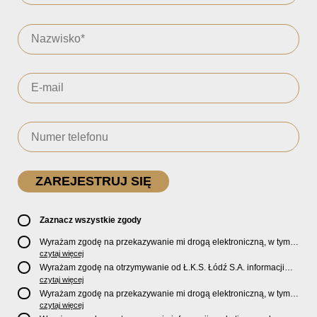
Zaznacz wszystkie zgody
Wyrażam zgodę na przekazywanie mi drogą elektroniczną, w tym
pocztą e-mail, oficjalnego newslettera oraz informacji o zniżkach,
czytaj więcej
promocjach, nowościach, biletach, karnetach, ofercie sklepu U2
Wyrażam zgodę na otrzymywanie od Ł.K.S. Łódź S.A. informacji
Store oraz serwisu bilety.lkslodz.pl i innych produktach oraz
marketingowych dotyczących działalności spółki, ofert, wydarzeń i
czytaj więcej
usługach oferowanych przez Ł.K.S. Łódź S.A.
produktów za pośrednictwem wiadomości SMS oraz połączeń
Wyrażam zgodę na przekazywanie mi drogą elektroniczną, w tym
telefonicznych.
pocztą e-mail, informacji handlowych i marketingowych o
czytaj więcej