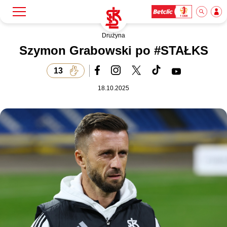
Drużyna
Szukaj
Klub
Szymon Grabowski po #STAŁKS
13
Mecze
18.10.2025
Bilety
Akademia
Biznes
Dla mediów