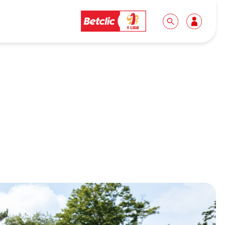
Dla mediów
Kibice
Biuro prasowe
Idę pierwszy raz!
Do pobrania
Wycieczki
Akredytacje
Grupy szkolne
Współpraca
Sektor rodzinny
Wolontariat
Patronite