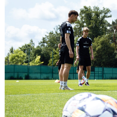
Ochrona dzieci
SKLEP
KU