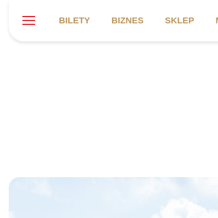
BILETY
BIZNES
SKLEP
Szukaj
Klub
Mecze
B
Informacje ogólne
Kadra
C
Symbole klubu
Aktualności
K
Historia
Terminarz
Kalendarz
Tabela
P
Stadion
Galeria
Sprawozdania
Catering