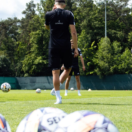
Staże w Akademii ŁKS
Kluby partnerskie
Kontakt
P BILET