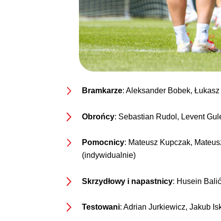
Bramkarze
: Aleksander Bobek, Łukasz
Obrońcy
: Sebastian Rudol, Levent Gul
Pomocnicy
: Mateusz Kupczak, Mateusz
(indywidualnie)
Skrzydłowy i napastnicy
: Husein Bali
Testowani
: Adrian Jurkiewicz, Jakub Is