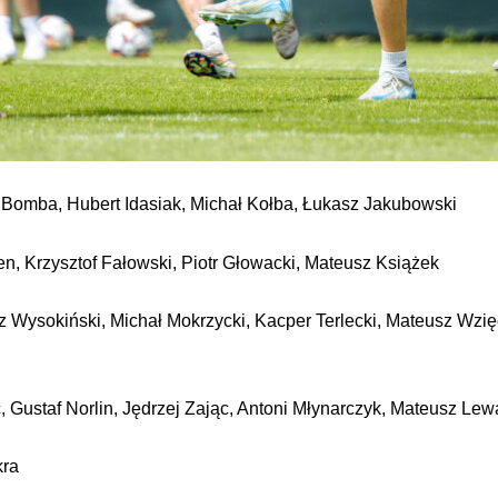
 Bomba, Hubert Idasiak, Michał Kołba, Łukasz Jakubowski
en, Krzysztof Fałowski, Piotr Głowacki, Mateusz Książek
 Wysokiński, Michał Mokrzycki, Kacper Terlecki, Mateusz Wzię
ć, Gustaf Norlin, Jędrzej Zając, Antoni Młynarczyk, Mateusz Le
kra