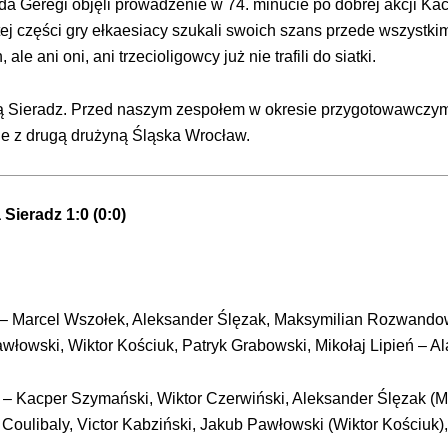
ada Geregi objęli prowadzenie w 74. minucie po dobrej akcji K
tej części gry ełkaesiacy szukali swoich szans przede wszyst
e ani oni, ani trzecioligowcy już nie trafili do siatki.
tą Sieradz. Przed naszym zespołem w okresie przygotowawczym
ie z drugą drużyną Śląska Wrocław.
 Sieradz 1:0 (0:0)
ak – Marcel Wszołek, Aleksander Ślęzak, Maksymilian Rozwand
włowski, Wiktor Kościuk, Patryk Grabowski, Mikołaj Lipień – A
ak – Kacper Szymański, Wiktor Czerwiński, Aleksander Ślęzak 
oulibaly, Victor Kabziński, Jakub Pawłowski (Wiktor Kościuk)