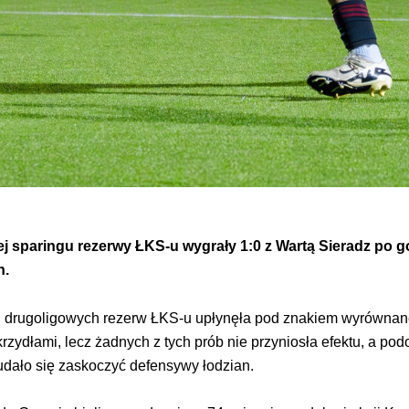
ej sparingu rezerwy ŁKS-u
wygrały 1:0 z Wartą Sieradz po g
h.
j drugoligowych rezerw ŁKS-u upłynęła pod znakiem wyrównane
zydłami, lecz żadnych z tych prób nie przyniosła efektu, a podo
ie udało się zaskoczyć defensywy łodzian.