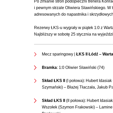
Po zmianie stron podopieczni trenera Konr
i pewnym strzale Oliwiera Sławińskiego. W 
adresowanych do napastnika i skrzydłowych, al
Rezerwy ŁKS-u wygrały w piątek 1:0 z War
Najbliższy w sobotę 25 stycznia na wyjeźdz
Mecz sparingowy |
ŁKS II Łódź – Warta
Bramka
: 1:0 Oliwier Sławiński (74)
Skład ŁKS II
(I połowa): Hubert Idasi
Szymański) – Błażej Tłaczała, Jakub Pa
Skład ŁKS II
(II połowa): Hubert Idasi
Wszołek (Szymon Frakowski) – Lamine C