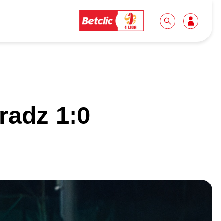
Dla mediów
Kibice
radz 1:0
Biuro prasowe
Idę pierwszy raz!
Do pobrania
Wycieczki
Akredytacje
Grupy szkolne
Współpraca
Sektor rodzinny
Wolontariat
Patronite