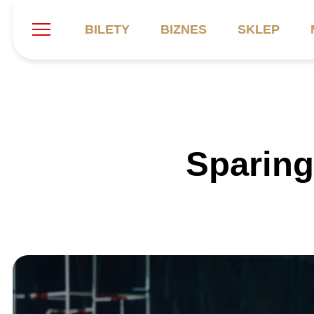
BILETY
BIZNES
SKLEP
Szukaj
Klub
Mecze
B
Sparing
Informacje ogólne
Kadra
C
Symbole klubu
Aktualności
K
Historia
Terminarz
Kalendarz
Tabela
P
Stadion
Galeria
Sprawozdania
Catering