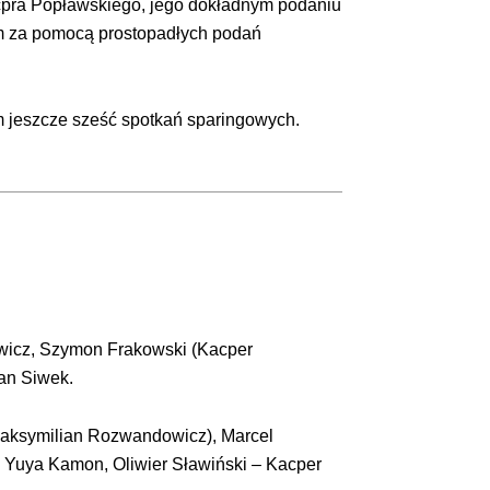
acpra Popławskiego, jego dokładnym podaniu
kim za pomocą prostopadłych podań
 jeszcze sześć spotkań sparingowych.
owicz, Szymon Frakowski (Kacper
lan Siwek.
(Maksymilian Rozwandowicz), Marcel
, Yuya Kamon, Oliwier Sławiński – Kacper