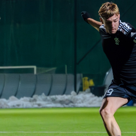
Staże w Akademii ŁKS
Kluby partnerskie
Kontakt
P BILET