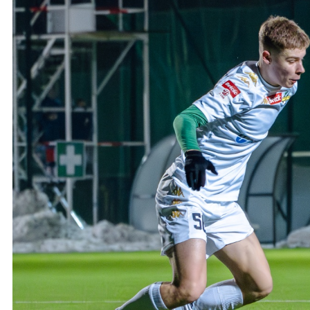
Ochrona dzieci
SKLEP
KU