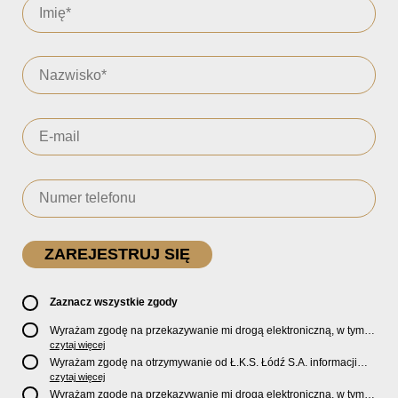
Zaznacz wszystkie zgody
Wyrażam zgodę na przekazywanie mi drogą elektroniczną, w tym
pocztą e-mail, oficjalnego newslettera oraz informacji o zniżkach,
czytaj więcej
promocjach, nowościach, biletach, karnetach, ofercie sklepu U2
Wyrażam zgodę na otrzymywanie od Ł.K.S. Łódź S.A. informacji
Store oraz serwisu bilety.lkslodz.pl i innych produktach oraz
marketingowych dotyczących działalności spółki, ofert, wydarzeń i
czytaj więcej
usługach oferowanych przez Ł.K.S. Łódź S.A.
produktów za pośrednictwem wiadomości SMS oraz połączeń
Wyrażam zgodę na przekazywanie mi drogą elektroniczną, w tym