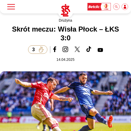
Drużyna
Szukaj
Klub
Skrót meczu: Wisła Płock – ŁKS
3:0
Mecze
3
14.04.2025
Bilety
Akademia
Biznes
Dla mediów