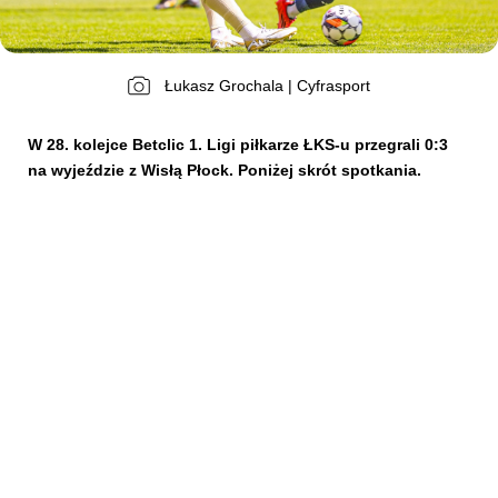
Kibice
Łukasz Grochala | Cyfrasport
W 28. kolejce Betclic 1. Ligi piłkarze ŁKS-u przegrali 0:3
na wyjeździe z Wisłą Płock. Poniżej skrót spotkania.
SKLEP
KUP BILET