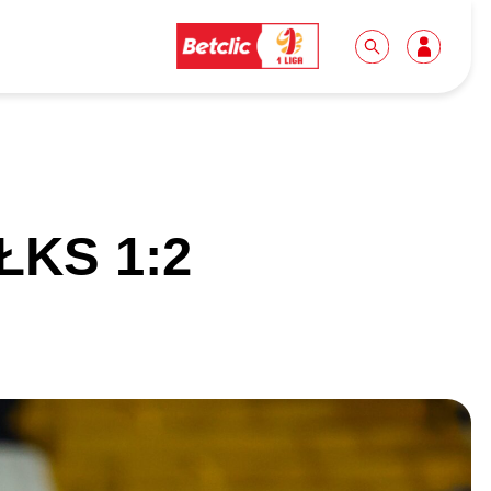
Dla mediów
Kibice
 ŁKS 1:2
Biuro prasowe
Idę pierwszy raz!
Do pobrania
Wycieczki
Akredytacje
Grupy szkolne
Współpraca
Sektor rodzinny
Wolontariat
Patronite