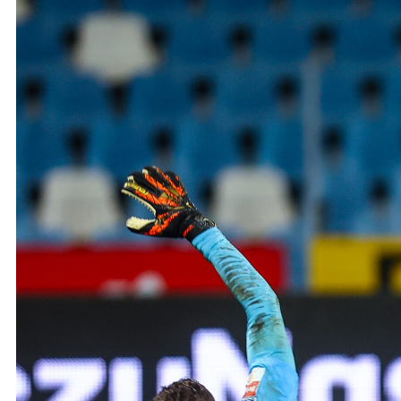
Ochrona dzieci
SKLEP
KU