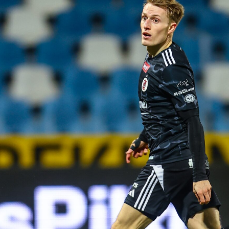
Staże w Akademii ŁKS
Kluby partnerskie
Kontakt
P BILET