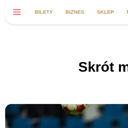
BILETY
BIZNES
SKLEP
Szukaj
Klub
Mecze
B
Skrót m
Informacje ogólne
Kadra
C
Symbole klubu
Aktualności
K
Historia
Terminarz
Kalendarz
Tabela
P
Stadion
Galeria
Sprawozdania
Catering