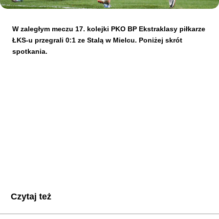
Kibice
W zaległym meczu 17. kolejki PKO BP Ekstraklasy piłkarze
ŁKS-u przegrali 0:1 ze Stalą w Mielcu. Poniżej skrót
spotkania.
SKLEP
KUP BILET
Czytaj też