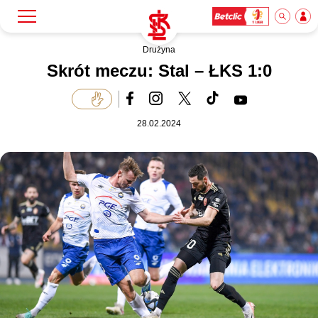
Drużyna
Szukaj
Klub
Skrót meczu: Stal – ŁKS 1:0
Mecze
28.02.2024
Bilety
Akademia
Biznes
Dla mediów