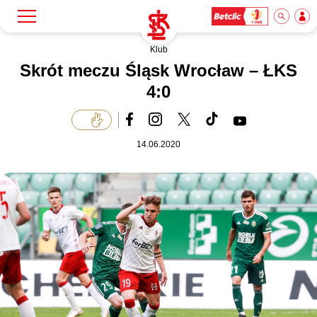
Klub
Szukaj
Klub
Skrót meczu Śląsk Wrocław – ŁKS
4:0
Mecze
14.06.2020
Bilety
Akademia
Biznes
Dla mediów