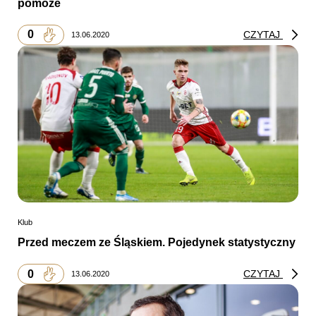
pomoże
0
CZYTAJ
13.06.2020
Klub
Przed meczem ze Śląskiem. Pojedynek statystyczny
0
CZYTAJ
13.06.2020