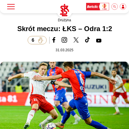
Drużyna
Szukaj
Klub
Skrót meczu: ŁKS – Odra 1:2
6
Mecze
31.03.2025
Bilety
Akademia
Biznes
Dla mediów