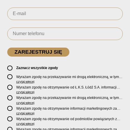
Zaznacz wszystkie zgody
Wyrażam zgodę na przekazywanie mi drogą elektroniczną, w tym
pocztą e-mail, oficjalnego newslettera oraz informacji o zniżkach,
czytaj więcej
promocjach, nowościach, biletach, karnetach, ofercie sklepu U2
Wyrażam zgodę na otrzymywanie od Ł.K.S. Łódź S.A. informacji
Store oraz serwisu bilety.lkslodz.pl i innych produktach oraz
marketingowych dotyczących działalności spółki, ofert, wydarzeń i
czytaj więcej
usługach oferowanych przez Ł.K.S. Łódź S.A.
produktów za pośrednictwem wiadomości SMS oraz połączeń
Wyrażam zgodę na przekazywanie mi drogą elektroniczną, w tym
telefonicznych.
pocztą e-mail, informacji handlowych i marketingowych o
czytaj więcej
produktach, usługach i działalności
Sponsorów i Partnerów
Ł.K.S.
Wyrażam zgodę na otrzymywanie informacji marketingowych za
Łódź S.A.
pośrednictwem wiadomości SMS oraz połączeń telefonicznych
czytaj więcej
od
Sponsorów i Partnerów
Ł.K.S. Łódź S.A.
Wyrażam zgodę na otrzymywanie od podmiotów powiązanych z
Ł.K.S. Łódź S.A., tj. Fundacji ŁKS oraz Sport Catering sp. z
czytaj więcej
o.o. informacji marketingowych oraz informacji handlowych o
Wyrażam zgodę na otrzymywanie informacji marketingowych za