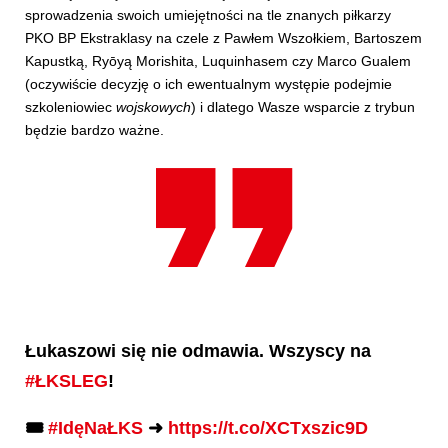
sprowadzenia swoich umiejętności na tle znanych piłkarzy
PKO BP Ekstraklasy na czele z Pawłem Wszołkiem, Bartoszem
Kapustką, Ryōyą Morishita, Luquinhasem czy Marco Gualem
(oczywiście decyzję o ich ewentualnym występie podejmie
szkoleniowiec
wojskowych
) i dlatego Wasze wsparcie z trybun
będzie bardzo ważne.
Łukaszowi się nie odmawia. Wszyscy na
#ŁKSLEG
!
🎟️
#IdęNaŁKS
➜
https://t.co/XCTxszic9D