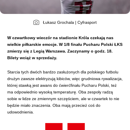
Kibice
Łukasz Grochala | Cyfrasport
W czwartkowy wieczór na stadionie Króla czekają nas
wielkie piłkarskie emocje. W 1/8 finału Pucharu Polski ŁKS
zmierzy się z Legią Warszawa. Zaczynamy o godz. 18.
Bilety wciąż w sprzedaży.
Starcia tych dwóch bardzo zasłużonych dla polskiego futbolu
drużyn zawsze elektryzują kibiców, więc grudniowa rywalizacja,
SKLEP
KUP BILET
której stawką jest awans do ćwierćfinału Pucharu Polski, też
ma odpowiednio wysoką temperaturę. Oba zespoły radzą
sobie w lidze ze zmiennym szczęściem, ale w czwartek to nie
będzie miało znaczenia. Oba mają przecież coś do
udowodnienia.