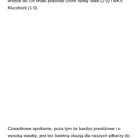
drodze do 1/8 finału pokonali Grom Nowy Staw (2:0) i MKS
Kluczbork (1:0).
Czwartkowe spotkanie, poza tym że bardzo prestiżowe i o
wysoką stawkę, jest też świetną okazją dla naszych piłkarzy do