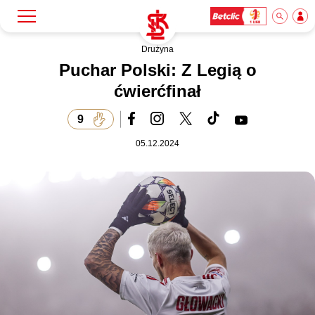
Drużyna
Szukaj
Klub
Puchar Polski: Z Legią o
ćwierćfinał
Mecze
9
05.12.2024
Bilety
Akademia
Biznes
Dla mediów