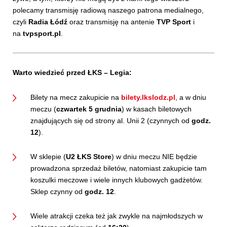
polecamy transmisję radiową naszego patrona medialnego,
czyli
Radia Łódź
oraz transmisję na antenie
TVP Sport
i
na
tvpsport.pl
.
Warto wiedzieć przed ŁKS – Legia:
Bilety na mecz zakupicie na
bilety.lkslodz.pl
, a w dniu
meczu (
czwartek 5 grudnia
) w kasach biletowych
znajdujących się od strony al. Unii 2 (czynnych od
godz.
12
).
W sklepie (
U2 ŁKS Store
) w dniu meczu NIE będzie
prowadzona sprzedaż biletów, natomiast zakupicie tam
koszulki meczowe i wiele innych klubowych gadżetów.
Sklep czynny od
godz. 12
.
Wiele atrakcji czeka też jak zwykle na najmłodszych w