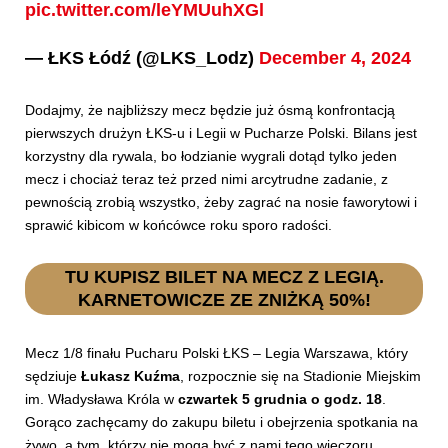
pic.twitter.com/leYMUuhXGl
— ŁKS Łódź (@LKS_Lodz)
December 4, 2024
Dodajmy, że najbliższy mecz będzie już ósmą konfrontacją
pierwszych drużyn ŁKS-u i Legii w Pucharze Polski. Bilans jest
korzystny dla rywala, bo łodzianie wygrali dotąd tylko jeden
mecz i chociaż teraz też przed nimi arcytrudne zadanie, z
pewnością zrobią wszystko, żeby zagrać na nosie faworytowi i
sprawić kibicom w końcówce roku sporo radości.
TU KUPISZ BILET NA MECZ Z LEGIĄ.
KARNETOWICZE ZE ZNIŻKĄ 50%!
Mecz 1/8 finału Pucharu Polski ŁKS – Legia Warszawa, który
sędziuje
Łukasz Kuźma
, rozpocznie się na Stadionie Miejskim
im. Władysława Króla w
czwartek 5 grudnia o godz. 18
.
Gorąco zachęcamy do zakupu biletu i obejrzenia spotkania na
żywo, a tym, którzy nie mogą być z nami tego wieczoru