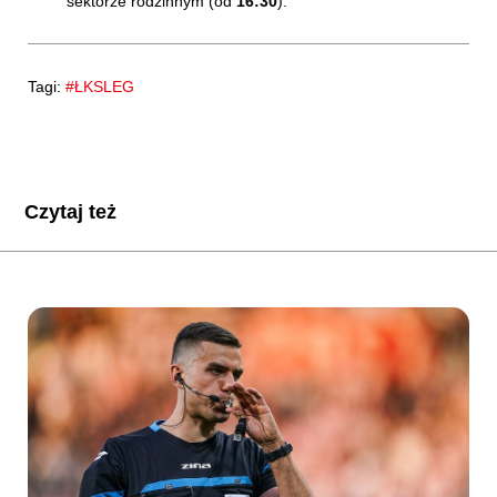
sektorze rodzinnym (od
16:30
).
Tagi:
#ŁKSLEG
Czytaj też