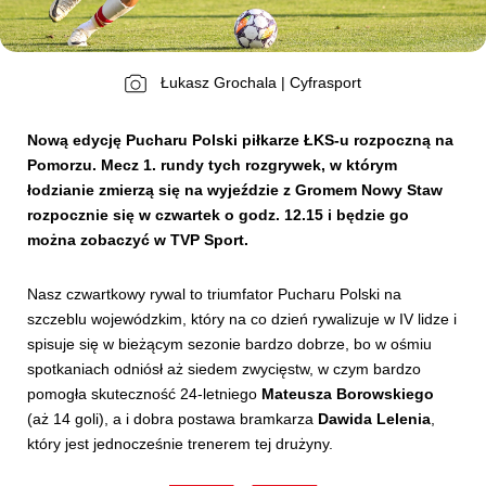
Kibice
Łukasz Grochala | Cyfrasport
Nową edycję Pucharu Polski piłkarze ŁKS-u rozpoczną na
Pomorzu. Mecz 1. rundy tych rozgrywek, w którym
łodzianie zmierzą się na wyjeździe z Gromem Nowy Staw
rozpocznie się w czwartek o godz. 12.15 i będzie go
można zobaczyć w TVP Sport.
Nasz czwartkowy rywal to triumfator Pucharu Polski na
SKLEP
KUP BILET
szczeblu wojewódzkim, który na co dzień rywalizuje w IV lidze i
spisuje się w bieżącym sezonie bardzo dobrze, bo w ośmiu
spotkaniach odniósł aż siedem zwycięstw, w czym bardzo
pomogła skuteczność 24-letniego
Mateusza Borowskiego
(aż 14 goli), a i dobra postawa bramkarza
Dawida Lelenia
,
który jest jednocześnie trenerem tej drużyny.