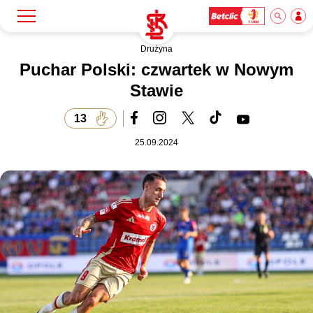
Drużyna
Szukaj
Klub
Puchar Polski: czwartek w Nowym
Stawie
Mecze
13
25.09.2024
Bilety
Akademia
Biznes
Dla mediów