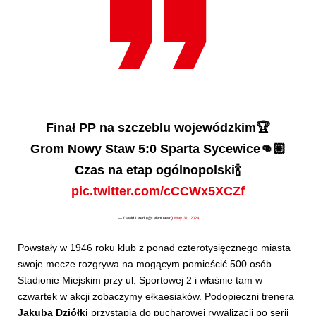
Finał PP na szczeblu wojewódzkim🏆
Grom Nowy Staw 5:0 Sparta Sycewice👊🏼
Czas na etap ogólnopolski🍾
pic.twitter.com/cCCWx5XCZf
— Dawid Leleń (@LelenDawid)
May 31, 2024
Powstały w 1946 roku klub z ponad czterotysięcznego miasta
swoje mecze rozgrywa na mogącym pomieścić 500 osób
Stadionie Miejskim przy ul. Sportowej 2 i właśnie tam w
czwartek w akcji zobaczymy ełkaesiaków. Podopieczni trenera
Jakuba Dziółki
przystąpią do pucharowej rywalizacji po serii