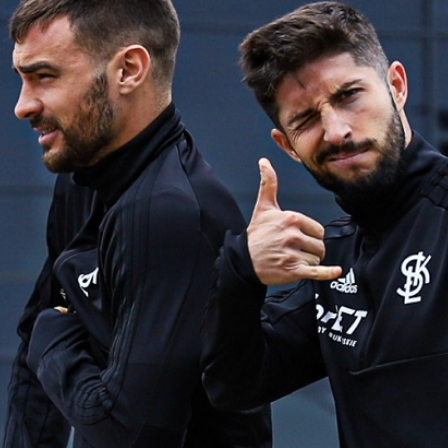
Staże w Akademii ŁKS
Kluby partnerskie
Kontakt
P BILET