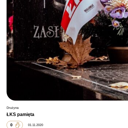
Drużyna
ŁKS pamięta
0
01.11.2020