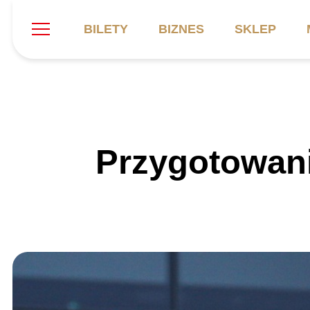
BILETY
BIZNES
SKLEP
Szukaj
Klub
Mecze
B
Przygotowan
Informacje ogólne
Kadra
C
Symbole klubu
Aktualności
K
Historia
Terminarz
Kalendarz
Tabela
P
Stadion
Galeria
Sprawozdania
Catering