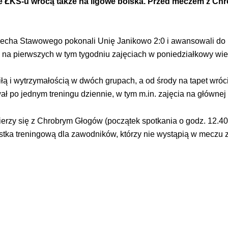
rze ŁKS-u wrócą także na ligowe boiska. Przed meczem z C
iecha Stawowego pokonali Unię Janikowo 2:0 i awansowali do k
 na pierwszych w tym tygodniu zajęciach w poniedziałkowy wie
 i wytrzymałością w dwóch grupach, a od środy na tapet wróci z
ł po jednym treningu dziennie, w tym m.in. zajęcia na głównej p
mierzy się z Chrobrym Głogów (początek spotkania o godz. 12.40
tka treningową dla zawodników, którzy nie wystąpią w meczu z