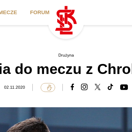
MECZE
FORUM
ilety
Akademia
Biznes
Drużyna
ia do meczu z Chr
ennik
Aktualności
Bilety VIP/Skybox
arnety
Kadra trenerska
Oferta komercyjna
02.11.2020
FAQ
ŁKS II
Ełkaesiacki Klub
Biznesu
unkty sprzedaży
ŁKS III
Przyjaciel ŁKS
Regulaminy
Drużyny Akademii
Urodziny w Skybox
ŁKS Schools