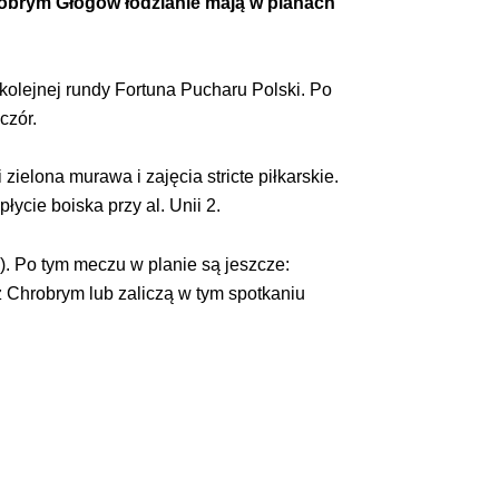
hrobrym Głogów łodzianie mają w planach
olejnej rundy Fortuna Pucharu Polski. Po
czór.
ielona murawa i zajęcia stricte piłkarskie.
łycie boiska przy al. Unii 2.
). Po tym meczu w planie są jeszcze:
 Chrobrym lub zaliczą w tym spotkaniu