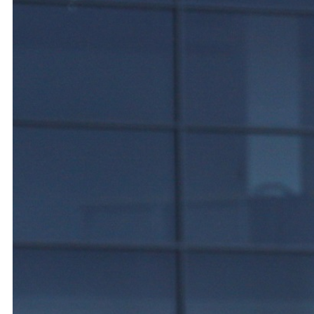
Ochrona dzieci
SKLEP
KU