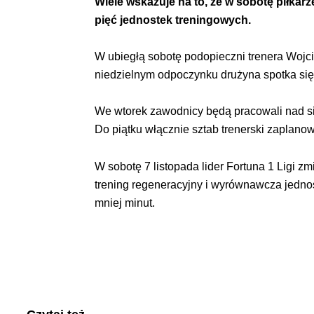
Wiele wskazuje na to, że w sobotę piłka
pięć jednostek
treningowych.
W ubiegłą sobotę podopieczni trenera Wojc
niedzielnym odpoczynku drużyna spotka się
We wtorek zawodnicy będą pracowali nad siłą
Do piątku włącznie sztab trenerski zaplanowa
W sobotę 7 listopada lider Fortuna 1 Ligi z
trening regeneracyjny i wyrównawcza jednos
mniej minut.