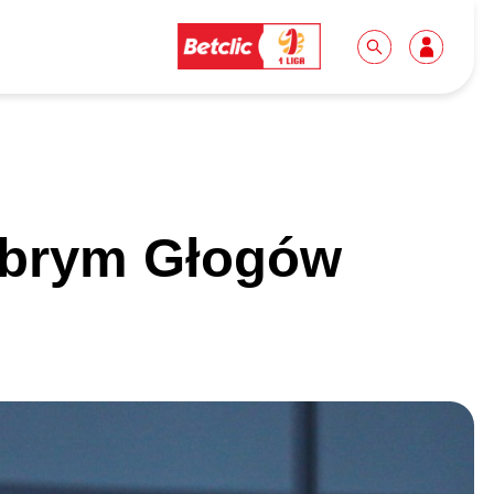
Dla mediów
Kibice
obrym Głogów
Biuro prasowe
Idę pierwszy raz!
Do pobrania
Wycieczki
Akredytacje
Grupy szkolne
Współpraca
Sektor rodzinny
Wolontariat
Patronite