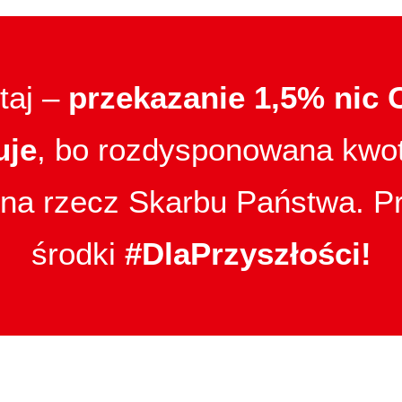
taj –
przekazanie 1,5% nic C
uje
, bo rozdysponowana kwot
y na rzecz Skarbu Państwa. P
środki
#DlaPrzyszłości!