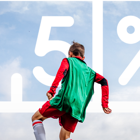
Staże w Akademii ŁKS
Kluby partnerskie
Kontakt
P BILET