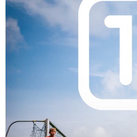
Ochrona dzieci
SKLEP
KU