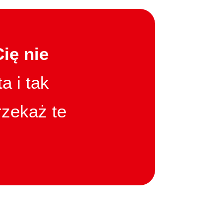
ię nie
a i tak
rzekaż te