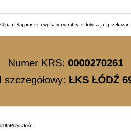
2024 pamiętaj proszę o wpisaniu w rubryce dotyczącej przekazan
Numer KRS:
0000270261
l szczegółowy:
ŁKS ŁÓDŹ 6
#DlaPrzyszłości: