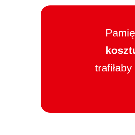
Pamię
koszt
trafiłab