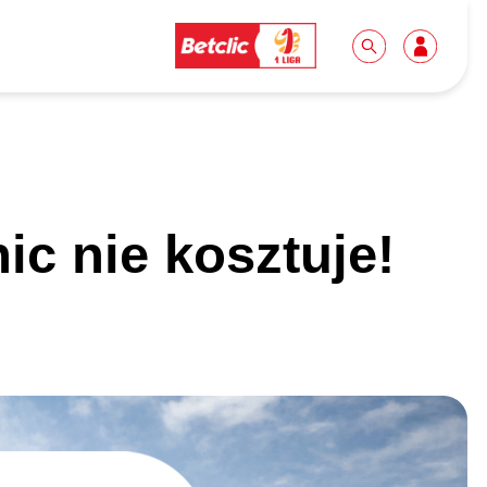
Dla mediów
Kibice
ic nie kosztuje!
Biuro prasowe
Idę pierwszy raz!
Do pobrania
Wycieczki
Akredytacje
Grupy szkolne
Współpraca
Sektor rodzinny
Wolontariat
Patronite