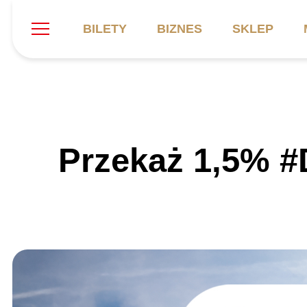
BILETY
BIZNES
SKLEP
Szukaj
Klub
Mecze
B
Przekaż 1,5% #D
Informacje ogólne
Kadra
C
Symbole klubu
Aktualności
K
Historia
Terminarz
Kalendarz
Tabela
P
Stadion
Galeria
Sprawozdania
Catering