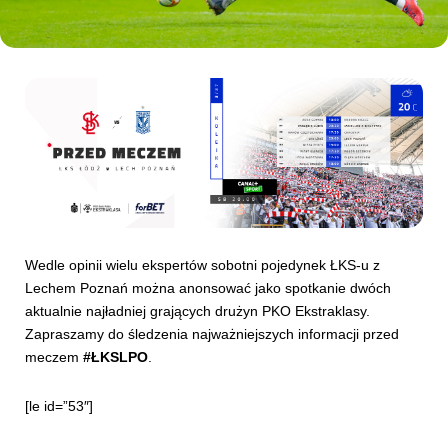
Kibice
Wedle opinii wielu ekspertów sobotni pojedynek ŁKS-u z
SKLEP
KUP BILET
Lechem Poznań można anonsować jako spotkanie dwóch
aktualnie najładniej grających drużyn PKO Ekstraklasy.
Zapraszamy do śledzenia najważniejszych informacji przed
meczem
#ŁKSLPO
.
[le id=”53″]