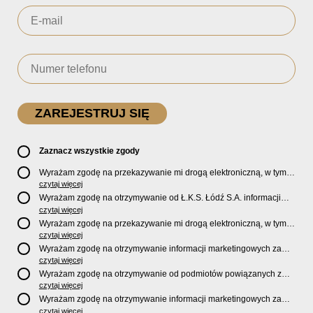
Zaznacz wszystkie zgody
Wyrażam zgodę na przekazywanie mi drogą elektroniczną, w tym
pocztą e-mail, oficjalnego newslettera oraz informacji o zniżkach,
czytaj więcej
promocjach, nowościach, biletach, karnetach, ofercie sklepu U2
Wyrażam zgodę na otrzymywanie od Ł.K.S. Łódź S.A. informacji
Store oraz serwisu bilety.lkslodz.pl i innych produktach oraz
marketingowych dotyczących działalności spółki, ofert, wydarzeń i
czytaj więcej
usługach oferowanych przez Ł.K.S. Łódź S.A.
produktów za pośrednictwem wiadomości SMS oraz połączeń
Wyrażam zgodę na przekazywanie mi drogą elektroniczną, w tym
telefonicznych.
pocztą e-mail, informacji handlowych i marketingowych o
czytaj więcej
produktach, usługach i działalności
Sponsorów i Partnerów
Ł.K.S.
Wyrażam zgodę na otrzymywanie informacji marketingowych za
Łódź S.A.
pośrednictwem wiadomości SMS oraz połączeń telefonicznych
czytaj więcej
od
Sponsorów i Partnerów
Ł.K.S. Łódź S.A.
Wyrażam zgodę na otrzymywanie od podmiotów powiązanych z
Ł.K.S. Łódź S.A., tj. Fundacji ŁKS oraz Sport Catering sp. z
czytaj więcej
o.o. informacji marketingowych oraz informacji handlowych o
Wyrażam zgodę na otrzymywanie informacji marketingowych za
nowościach, produktach, usługach i działalności drogą
pośrednictwem wiadomości SMS oraz połączeń telefonicznych od
czytaj więcej