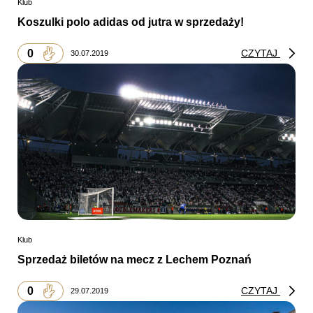
Klub
Koszulki polo adidas od jutra w sprzedaży!
0
CZYTAJ
30.07.2019
Klub
Sprzedaż biletów na mecz z Lechem Poznań
0
CZYTAJ
29.07.2019