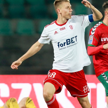
Staże w Akademii ŁKS
Kluby partnerskie
Kontakt
P BILET