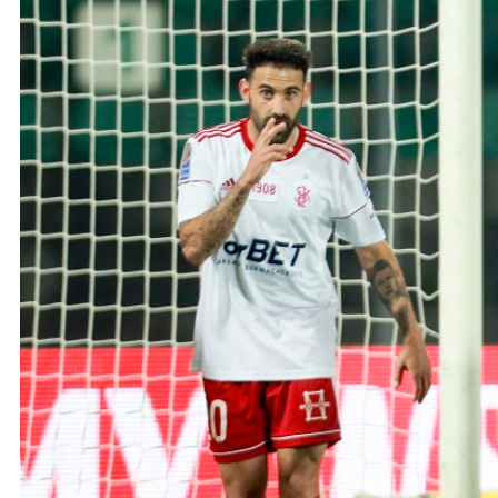
Ochrona dzieci
SKLEP
KU