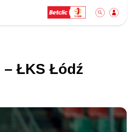
Dla mediów
Kibice
 – ŁKS Łódź
Biuro prasowe
Idę pierwszy raz!
Do pobrania
Wycieczki
Akredytacje
Grupy szkolne
Współpraca
Sektor rodzinny
Wolontariat
Patronite