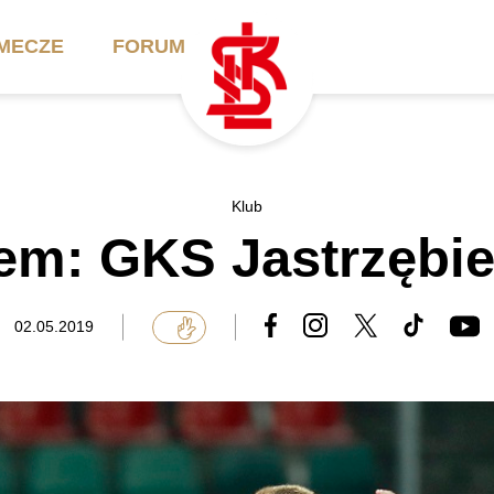
MECZE
FORUM
ilety
Akademia
Biznes
Klub
em: GKS Jastrzębie
ennik
Aktualności
Bilety VIP/Skybox
arnety
Kadra trenerska
Oferta komercyjna
02.05.2019
FAQ
ŁKS II
Ełkaesiacki Klub
Biznesu
unkty sprzedaży
ŁKS III
Przyjaciel ŁKS
Regulaminy
Drużyny Akademii
Urodziny w Skybox
ŁKS Schools