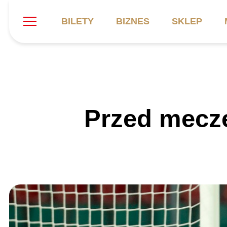
BILETY
BIZNES
SKLEP
Szukaj
Klub
Mecze
B
Przed mecz
Informacje ogólne
Kadra
C
Symbole klubu
Aktualności
K
Historia
Terminarz
Kalendarz
Tabela
P
Stadion
Galeria
Sprawozdania
Catering