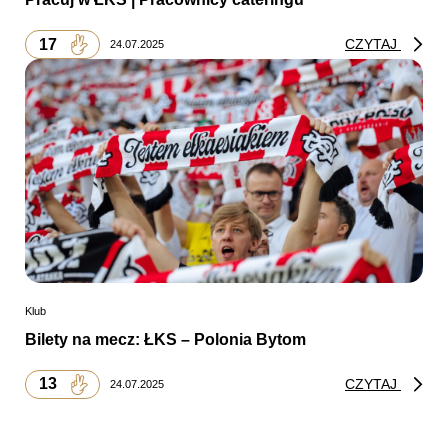
17
CZYTAJ
24.07.2025
Klub
Bilety na mecz: ŁKS – Polonia Bytom
13
CZYTAJ
24.07.2025