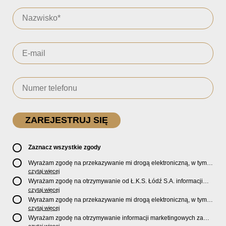
Zaznacz wszystkie zgody
Wyrażam zgodę na przekazywanie mi drogą elektroniczną, w tym
pocztą e-mail, oficjalnego newslettera oraz informacji o zniżkach,
czytaj więcej
promocjach, nowościach, biletach, karnetach, ofercie sklepu U2
Wyrażam zgodę na otrzymywanie od Ł.K.S. Łódź S.A. informacji
Store oraz serwisu bilety.lkslodz.pl i innych produktach oraz
marketingowych dotyczących działalności spółki, ofert, wydarzeń i
czytaj więcej
usługach oferowanych przez Ł.K.S. Łódź S.A.
produktów za pośrednictwem wiadomości SMS oraz połączeń
Wyrażam zgodę na przekazywanie mi drogą elektroniczną, w tym
telefonicznych.
pocztą e-mail, informacji handlowych i marketingowych o
czytaj więcej
produktach, usługach i działalności
Sponsorów i Partnerów
Ł.K.S.
Wyrażam zgodę na otrzymywanie informacji marketingowych za
Łódź S.A.