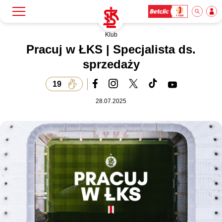
Klub
Szukaj
Klub
Pracuj w ŁKS | Specjalista ds.
sprzedaży
Mecze
19
28.07.2025
Bilety
Akademia
Biznes
Dla mediów