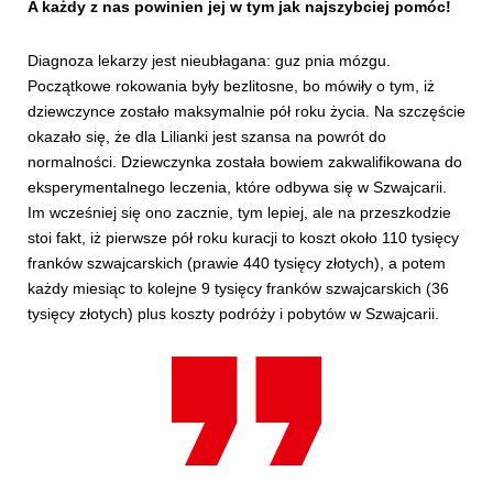
A każdy z nas powinien jej w tym jak najszybciej pomóc!
Diagnoza lekarzy jest nieubłagana: guz pnia mózgu.
Początkowe rokowania były bezlitosne, bo mówiły o tym, iż
dziewczynce zostało maksymalnie pół roku życia. Na szczęście
okazało się, że dla Lilianki jest szansa na powrót do
normalności. Dziewczynka została bowiem zakwalifikowana do
eksperymentalnego leczenia, które odbywa się w Szwajcarii.
Im wcześniej się ono zacznie, tym lepiej, ale na przeszkodzie
stoi fakt, iż pierwsze pół roku kuracji to koszt około 110 tysięcy
franków szwajcarskich (prawie 440 tysięcy złotych), a potem
każdy miesiąc to kolejne 9 tysięcy franków szwajcarskich (36
tysięcy złotych) plus koszty podróży i pobytów w Szwajcarii.