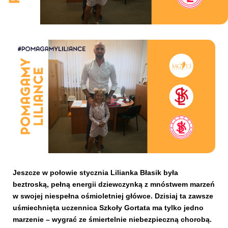
Kibice
SKLEP
KUP BILET
Jeszcze w połowie stycznia Lilianka Błasik była
beztroską, pełną energii dziewczynką z mnóstwem marzeń
w swojej niespełna ośmioletniej główce. Dzisiaj ta zawsze
uśmiechnięta uczennica Szkoły Gortata ma tylko jedno
marzenie – wygrać ze śmiertelnie niebezpieczną chorobą.