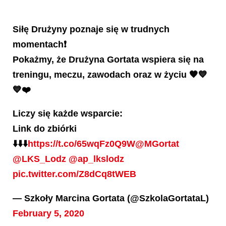
Siłę Drużyny poznaje się w trudnych
momentach❗️
Pokażmy, że Drużyna Gortata wspiera się na
treningu, meczu, zawodach oraz w życiu 🧡💙
💙❤️
Liczy się każde wsparcie:
Link do zbiórki
⬇️⬇️⬇️
https://t.co/65wqFz0Q9W
@MGortat
@LKS_Lodz
@ap_lkslodz
pic.twitter.com/Z8dCq8tWEB
— Szkoły Marcina Gortata (@SzkolaGortataL)
February 5, 2020