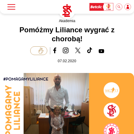
Akademia
Szukaj
Klub
Pomóżmy Liliance wygrać z
chorobą!
Mecze
07.02.2020
Bilety
Akademia
Biznes
Dla mediów