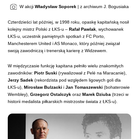
W akcji
Władysław Soporek
| z archiwum J. Bogusiaka
Czterdzieści lat później, w 1998 roku, opaskę kapitańską nosił
kolejny mistrz Polski z ŁKS-u –
Rafał Pawlak
, wychowanek
ŁKS-u, uczestnik pamiętnych spotkań z FC Porto,
Manchesterem United i AS Monaco, który później związał
swoją zawodniczą i trenerską karierę z Widzewem.
W międzyczasie funkcję kapitana pełniło wielu znakomitych
zawodników:
Piotr Suski
(rywalizował z Pelé na Maracanie),
Jerzy Sadek
(rekordzista pod względem ligowych goli dla
ŁKS-u),
Mirosław Bulzacki
i
Jan Tomaszewski
(bohaterowie
Wembley),
Grzegorz Ostalczyk
oraz
Marek Dziuba
(trzeci w
historii medalista piłkarskich mistrzostw świata z ŁKS-u).