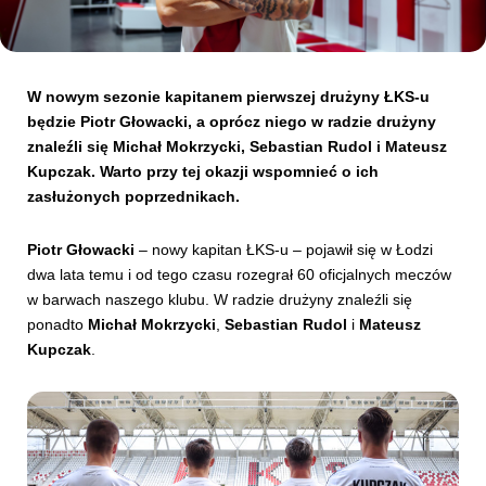
Kibice
W nowym sezonie kapitanem pierwszej drużyny ŁKS-u
będzie Piotr Głowacki, a oprócz niego w radzie drużyny
znaleźli się Michał Mokrzycki, Sebastian Rudol i Mateusz
Kupczak. Warto przy tej okazji wspomnieć o ich
zasłużonych poprzednikach.
Piotr Głowacki
– nowy kapitan ŁKS-u – pojawił się w Łodzi
dwa lata temu i od tego czasu rozegrał 60 oficjalnych meczów
w barwach naszego klubu. W radzie drużyny znaleźli się
SKLEP
KUP BILET
ponadto
Michał Mokrzycki
,
Sebastian Rudol
i
Mateusz
Kupczak
.