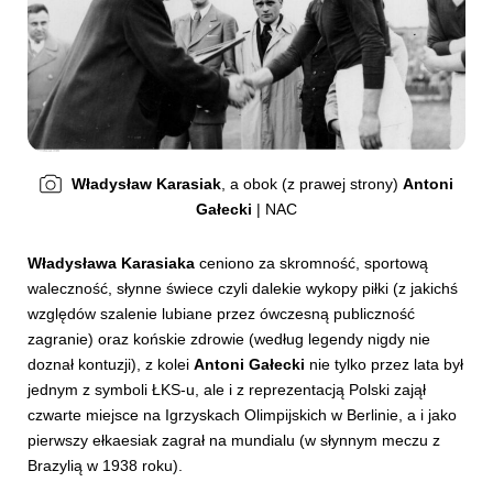
Władysław Karasiak
, a obok (z prawej strony)
Antoni
Gałecki
| NAC
Władysława Karasiaka
ceniono za skromność, sportową
waleczność, słynne świece czyli dalekie wykopy piłki (z jakichś
względów szalenie lubiane przez ówczesną publiczność
zagranie) oraz końskie zdrowie (według legendy nigdy nie
doznał kontuzji), z kolei
Antoni Gałecki
nie tylko przez lata był
jednym z symboli ŁKS-u, ale i z reprezentacją Polski zajął
czwarte miejsce na Igrzyskach Olimpijskich w Berlinie, a i jako
pierwszy ełkaesiak zagrał na mundialu (w słynnym meczu z
Brazylią w 1938 roku).