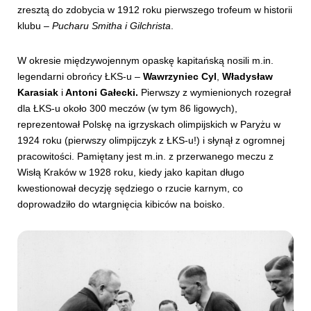
zresztą do zdobycia w 1912 roku pierwszego trofeum w historii
klubu –
Pucharu Smitha i Gilchrista
.
W okresie międzywojennym opaskę kapitańską nosili m.in.
legendarni obrońcy ŁKS-u –
Wawrzyniec Cyl
,
Władysław
Karasiak
i
Antoni Gałecki.
Pierwszy z wymienionych rozegrał
dla ŁKS-u około 300 meczów (w tym 86 ligowych),
reprezentował Polskę na igrzyskach olimpijskich w Paryżu w
1924 roku (pierwszy olimpijczyk z ŁKS-u!) i słynął z ogromnej
pracowitości. Pamiętany jest m.in. z przerwanego meczu z
Wisłą Kraków w 1928 roku, kiedy jako kapitan długo
kwestionował decyzję sędziego o rzucie karnym, co
doprowadziło do wtargnięcia kibiców na boisko.