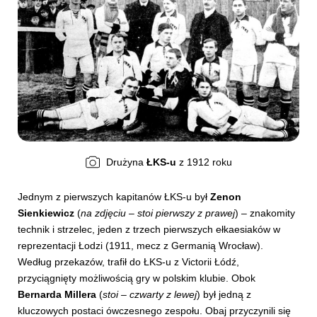
Drużyna
ŁKS-u
z 1912 roku
Jednym z pierwszych kapitanów ŁKS-u był
Zenon
Sienkiewicz
(
na zdjęciu – stoi pierwszy z prawej
) – znakomity
technik i strzelec, jeden z trzech pierwszych ełkaesiaków w
reprezentacji Łodzi (1911, mecz z Germanią Wrocław).
Według przekazów, trafił do ŁKS-u z Victorii Łódź,
przyciągnięty możliwością gry w polskim klubie. Obok
Bernarda Millera
(
stoi – czwarty z lewej
) był jedną z
kluczowych postaci ówczesnego zespołu. Obaj przyczynili się