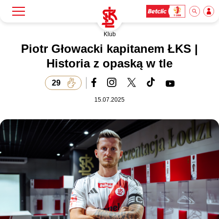
Klub
Szukaj
Klub
Piotr Głowacki kapitanem ŁKS |
Historia z opaską w tle
Mecze
29
15.07.2025
Bilety
Akademia
Biznes
Dla mediów