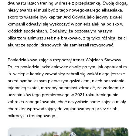
dwunastu latach trening w dresie z przeplatanką. Swoją drogą,
niezły twardziel musi być z tego nowego-starego ełkaesiaka,
skoro to właśnie były kapitan Arki Gdynia jako jedyny z całej
kompanii odważył się wyskoczyć w poniedziałek na boisko w
krótkich spodenkach. Dodajmy, że pozostałym naszym
piłkarzom animuszu też nie brakowało, z tą tylko różnicą, że ci
akurat ze spodni dresowych nie zamierzali rezygnować.
Poniedziałkowe zajęcia rozpoczął trener Wojciech Stawowy.
To, co powiedział szkoleniowiec chwilę po tym, jak opatuleni m.
in. w ciepłe kominy zawodnicy zebrali się wokół niego jeszcze
przed symbolicznym pierwszym gwizdkiem, niech pozostanie
tajemnicą szatni, możemy natomiast zdradzić, że żadnemu z
uczestników tego premierowego w 2021 roku treningu nie
zabrakło zaangażowania, choć oczywiście same zajęcia miały
charakter wprowadzający do zaplanowanego przez sztab
mikrocyklu treningowego.