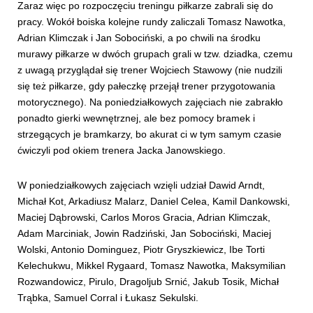
Zaraz więc po rozpoczęciu treningu piłkarze zabrali się do
pracy. Wokół boiska kolejne rundy zaliczali Tomasz Nawotka,
Adrian Klimczak i Jan Sobociński, a po chwili na środku
murawy piłkarze w dwóch grupach grali w tzw. dziadka, czemu
z uwagą przyglądał się trener Wojciech Stawowy (nie nudzili
się też piłkarze, gdy pałeczkę przejął trener przygotowania
motorycznego). Na poniedziałkowych zajęciach nie zabrakło
ponadto gierki wewnętrznej, ale bez pomocy bramek i
strzegących je bramkarzy, bo akurat ci w tym samym czasie
ćwiczyli pod okiem trenera Jacka Janowskiego.
W poniedziałkowych zajęciach wzięli udział Dawid Arndt,
Michał Kot, Arkadiusz Malarz, Daniel Celea, Kamil Dankowski,
Maciej Dąbrowski, Carlos Moros Gracia, Adrian Klimczak,
Adam Marciniak, Jowin Radziński, Jan Sobociński, Maciej
Wolski, Antonio Dominguez, Piotr Gryszkiewicz, Ibe Torti
Kelechukwu, Mikkel Rygaard, Tomasz Nawotka, Maksymilian
Rozwandowicz, Pirulo, Dragoljub Srnić, Jakub Tosik, Michał
Trąbka, Samuel Corral i Łukasz Sekulski.