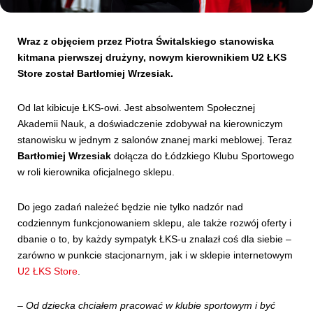
Kibice
Wraz z objęciem przez Piotra Świtalskiego stanowiska
kitmana pierwszej drużyny, nowym kierownikiem U2 ŁKS
Store został Bartłomiej Wrzesiak.
Od lat kibicuje ŁKS-owi. Jest absolwentem Społecznej
Akademii Nauk, a doświadczenie zdobywał na kierowniczym
stanowisku w jednym z salonów znanej marki meblowej. Teraz
Bartłomiej Wrzesiak
dołącza do Łódzkiego Klubu Sportowego
w roli kierownika oficjalnego sklepu.
SKLEP
KUP BILET
Do jego zadań należeć będzie nie tylko nadzór nad
codziennym funkcjonowaniem sklepu, ale także rozwój oferty i
dbanie o to, by każdy sympatyk ŁKS-u znalazł coś dla siebie –
zarówno w punkcie stacjonarnym, jak i w sklepie internetowym
U2 ŁKS Store
.
–
Od dziecka chciałem pracować w klubie sportowym i być