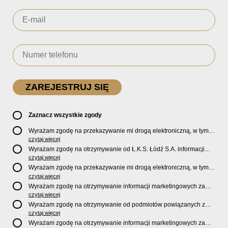
Zaznacz wszystkie zgody
Wyrażam zgodę na przekazywanie mi drogą elektroniczną, w tym
pocztą e-mail, oficjalnego newslettera oraz informacji o zniżkach,
czytaj więcej
promocjach, nowościach, biletach, karnetach, ofercie sklepu U2
Wyrażam zgodę na otrzymywanie od Ł.K.S. Łódź S.A. informacji
Store oraz serwisu bilety.lkslodz.pl i innych produktach oraz
marketingowych dotyczących działalności spółki, ofert, wydarzeń i
czytaj więcej
usługach oferowanych przez Ł.K.S. Łódź S.A.
produktów za pośrednictwem wiadomości SMS oraz połączeń
Wyrażam zgodę na przekazywanie mi drogą elektroniczną, w tym
telefonicznych.
pocztą e-mail, informacji handlowych i marketingowych o
czytaj więcej
produktach, usługach i działalności
Sponsorów i Partnerów
Ł.K.S.
Wyrażam zgodę na otrzymywanie informacji marketingowych za
Łódź S.A.
pośrednictwem wiadomości SMS oraz połączeń telefonicznych
czytaj więcej
od
Sponsorów i Partnerów
Ł.K.S. Łódź S.A.
Wyrażam zgodę na otrzymywanie od podmiotów powiązanych z
Ł.K.S. Łódź S.A., tj. Fundacji ŁKS oraz Sport Catering sp. z
czytaj więcej
o.o. informacji marketingowych oraz informacji handlowych o
Wyrażam zgodę na otrzymywanie informacji marketingowych za