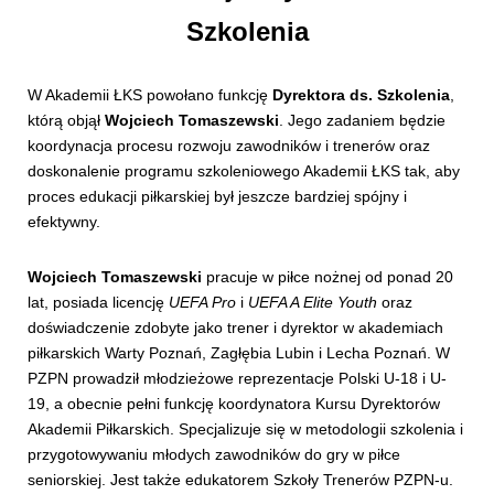
Szkolenia
W Akademii ŁKS powołano funkcję
Dyrektora ds. Szkolenia
,
którą objął
Wojciech Tomaszewski
. Jego zadaniem będzie
koordynacja procesu rozwoju zawodników i trenerów oraz
doskonalenie programu szkoleniowego Akademii ŁKS tak, aby
proces edukacji piłkarskiej był jeszcze bardziej spójny i
efektywny.
Wojciech Tomaszewski
pracuje w piłce nożnej od ponad 20
lat, posiada licencję
UEFA Pro
i
UEFA A Elite Youth
oraz
doświadczenie zdobyte jako trener i dyrektor w akademiach
piłkarskich Warty Poznań, Zagłębia Lubin i Lecha Poznań. W
PZPN prowadził młodzieżowe reprezentacje Polski U-18 i U-
19, a obecnie pełni funkcję koordynatora Kursu Dyrektorów
Akademii Piłkarskich. Specjalizuje się w metodologii szkolenia i
przygotowywaniu młodych zawodników do gry w piłce
seniorskiej. Jest także edukatorem Szkoły Trenerów PZPN-u.