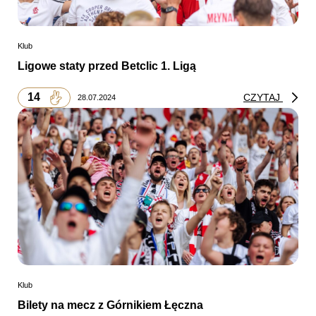
Klub
Ligowe staty przed Betclic 1. Ligą
14
CZYTAJ
28.07.2024
Klub
Bilety na mecz z Górnikiem Łęczna