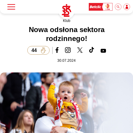
Klub
Szukaj
Klub
Nowa odsłona sektora
rodzinnego!
Mecze
44
30.07.2024
Bilety
Akademia
Biznes
Dla mediów