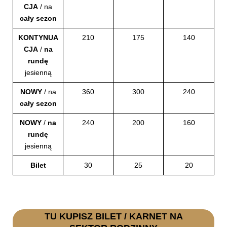
CJA
/ na
cały sezon
KONTYNUA
210
175
140
CJA
/
na
rundę
jesienną
NOWY
/ na
360
300
240
cały sezon
NOWY
/
na
240
200
160
rundę
jesienną
Bilet
30
25
20
TU KUPISZ BILET / KARNET NA