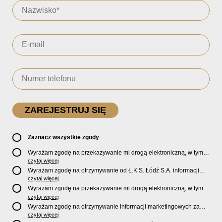
Zaznacz wszystkie zgody
Wyrażam zgodę na przekazywanie mi drogą elektroniczną, w tym
pocztą e-mail, oficjalnego newslettera oraz informacji o zniżkach,
czytaj więcej
promocjach, nowościach, biletach, karnetach, ofercie sklepu U2
Wyrażam zgodę na otrzymywanie od Ł.K.S. Łódź S.A. informacji
Store oraz serwisu bilety.lkslodz.pl i innych produktach oraz
marketingowych dotyczących działalności spółki, ofert, wydarzeń i
czytaj więcej
usługach oferowanych przez Ł.K.S. Łódź S.A.
produktów za pośrednictwem wiadomości SMS oraz połączeń
Wyrażam zgodę na przekazywanie mi drogą elektroniczną, w tym
telefonicznych.
pocztą e-mail, informacji handlowych i marketingowych o
czytaj więcej
produktach, usługach i działalności
Sponsorów i Partnerów
Ł.K.S.
Wyrażam zgodę na otrzymywanie informacji marketingowych za
Łódź S.A.
pośrednictwem wiadomości SMS oraz połączeń telefonicznych
czytaj więcej