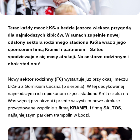
Kibice
Teraz każdy mecz ŁKS-u będzie jeszcze większą przygodą
dla najmłodszych kibiców. W ramach zupełnie nowej
odsłony sektora rodzinnego stadionu Króla wraz z jego
sponsorem firmą Kramel i partnerem – Saltos –
spodziewajcie się masy atrakcji. Na sektorze rodzinnym i
obok stadionu!
Nowy
sektor rodzinny (F6)
wystartuje już przy okazji meczu
ŁKS-u z Górnikiem Łęczna (5 sierpnia)! W tej dedykowanej
SKLEP
KUP BILET
najmłodszym i ich opiekunom części stadionu Króla czeka na
Was więcej przestrzeni i przede wszystkim nowe atrakcje
przygotowane wspólnie z firmą
KRAMEL
i firmą
SALTOS
,
najfajniejszym parkiem trampolin w Łodzi.