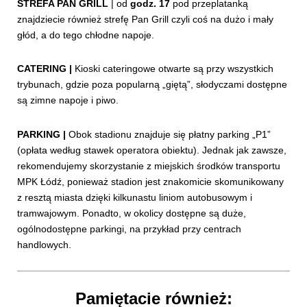
STREFA PAN GRILL
| od
godz. 17
pod przeplatanką
znajdziecie również strefę Pan Grill czyli coś na dużo i mały
głód, a do tego chłodne napoje.
CATERING |
Kioski cateringowe otwarte są przy wszystkich
trybunach, gdzie poza popularną „giętą”, słodyczami dostępne
są zimne napoje i piwo.
PARKING |
Obok stadionu znajduje się płatny parking „P1”
(opłata według stawek operatora obiektu). Jednak jak zawsze,
rekomendujemy skorzystanie z miejskich środków transportu
MPK Łódź, ponieważ stadion jest znakomicie skomunikowany
z resztą miasta dzięki kilkunastu liniom autobusowym i
tramwajowym. Ponadto, w okolicy dostępne są duże,
ogólnodostępne parkingi, na przykład przy centrach
handlowych.
Pamiętacie również: