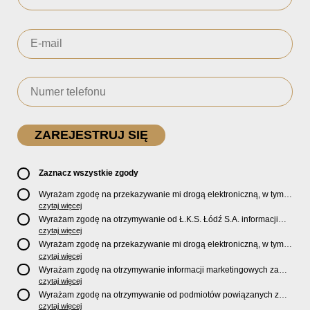
Zaznacz wszystkie zgody
Wyrażam zgodę na przekazywanie mi drogą elektroniczną, w tym
pocztą e-mail, oficjalnego newslettera oraz informacji o zniżkach,
czytaj więcej
promocjach, nowościach, biletach, karnetach, ofercie sklepu U2
Wyrażam zgodę na otrzymywanie od Ł.K.S. Łódź S.A. informacji
Store oraz serwisu bilety.lkslodz.pl i innych produktach oraz
marketingowych dotyczących działalności spółki, ofert, wydarzeń i
czytaj więcej
usługach oferowanych przez Ł.K.S. Łódź S.A.
produktów za pośrednictwem wiadomości SMS oraz połączeń
Wyrażam zgodę na przekazywanie mi drogą elektroniczną, w tym
telefonicznych.
pocztą e-mail, informacji handlowych i marketingowych o
czytaj więcej
produktach, usługach i działalności
Sponsorów i Partnerów
Ł.K.S.
Wyrażam zgodę na otrzymywanie informacji marketingowych za
Łódź S.A.
pośrednictwem wiadomości SMS oraz połączeń telefonicznych
czytaj więcej
od
Sponsorów i Partnerów
Ł.K.S. Łódź S.A.
Wyrażam zgodę na otrzymywanie od podmiotów powiązanych z
Ł.K.S. Łódź S.A., tj. Fundacji ŁKS oraz Sport Catering sp. z
czytaj więcej