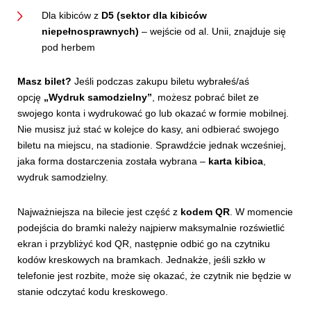
Dla kibiców z
D5 (sektor dla kibiców
niepełnosprawnych)
– wejście od al. Unii, znajduje się
pod herbem
Masz bilet?
Jeśli podczas zakupu biletu wybrałeś/aś
opcję
„Wydruk samodzielny”
, możesz pobrać bilet ze
swojego konta i wydrukować go lub okazać w formie mobilnej.
Nie musisz już stać w kolejce do kasy, ani odbierać swojego
biletu na miejscu, na stadionie. Sprawdźcie jednak wcześniej,
jaka forma dostarczenia została wybrana –
karta kibica
,
wydruk samodzielny.
Najważniejsza na bilecie jest część z
kodem QR
. W momencie
podejścia do bramki należy najpierw maksymalnie rozświetlić
ekran i przybliżyć kod QR, następnie odbić go na czytniku
kodów kreskowych na bramkach. Jednakże, jeśli szkło w
telefonie jest rozbite, może się okazać, że czytnik nie będzie w
stanie odczytać kodu kreskowego.