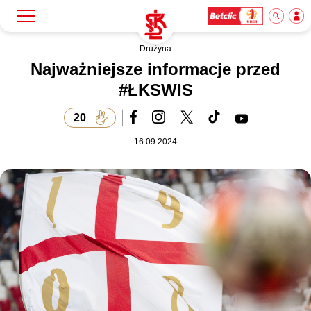
Drużyna
Szukaj
Klub
Najważniejsze informacje przed
#ŁKSWIS
Mecze
20
16.09.2024
Bilety
Akademia
Biznes
Dla mediów