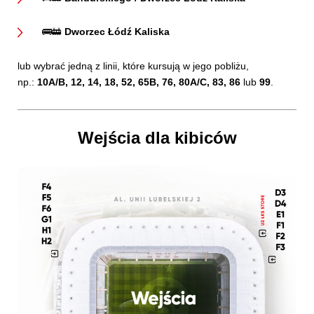
🚌🚋
Dworzec Łódź Kaliska
lub wybrać jedną z linii, które kursują w jego pobliżu,
np.:
10A/B, 12, 14, 18, 52, 65B, 76, 80A/C, 83, 86
lub
99
.
Wejścia dla kibiców