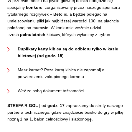
W przerwie meczu na płycie głównej boiska odbędzie się
specjalny
konkurs
, zorganizowany przez naszego sponsora
tytularnego rozgrywek –
Betclic
, a będzie polegać na
umiejscowieniu piłki jak najbliższej wartości 100, na płachcie
położonej na murawie. W konkursie weźmie udział
trzech
pełnoletnich
kibiców, których wyłonimy z trybun.
Duplikaty karty kibica są do odbioru tylko w kasie
biletowej (od godz. 15)
Masz karnet? Poza kartą kibica nie zapomnij o
potwierdzeniu zakupionego karnetu.
Weź ze sobą dokument tożsamości.
STREFA R-GOL
| od
godz. 17
zapraszamy do strefy naszego
partnera technicznego, gdzie znajdziecie boisko do gry w piłkę
nożną 1 na 1, balon celnościowy i siatkonogę.