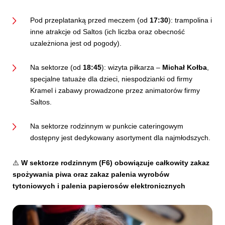
Pod przeplatanką przed meczem (od
17:30
): trampolina i
inne atrakcje od Saltos (ich liczba oraz obecność
uzależniona jest od pogody).
Na sektorze (od
18:45
): wizyta piłkarza –
Michał Kołba
,
specjalne tatuaże dla dzieci, niespodzianki od firmy
Kramel i zabawy prowadzone przez animatorów firmy
Saltos.
Na sektorze rodzinnym w punkcie cateringowym
dostępny jest dedykowany asortyment dla najmłodszych.
⚠️
W sektorze rodzinnym (F6) obowiązuje całkowity zakaz
spożywania piwa oraz zakaz palenia wyrobów
tytoniowych i palenia papierosów elektronicznych