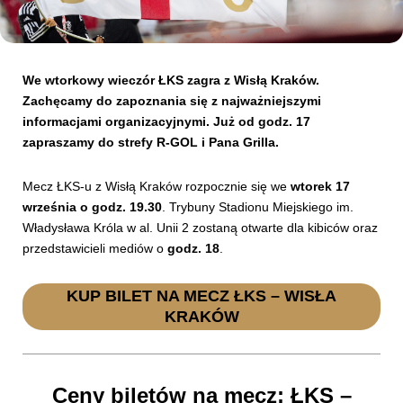
Kibice
We wtorkowy wieczór ŁKS zagra z Wisłą Kraków.
Zachęcamy do zapoznania się z najważniejszymi
informacjami organizacyjnymi.
Już od godz. 17
zapraszamy do strefy R-GOL i Pana Grilla.
Mecz ŁKS-u z Wisłą Kraków rozpocznie się we
wtorek 17
września o godz. 19.30
. Trybuny Stadionu Miejskiego im.
Władysława Króla w al. Unii 2 zostaną otwarte dla kibiców oraz
przedstawicieli mediów o
godz. 18
.
SKLEP
KUP BILET
KUP BILET NA MECZ ŁKS – WISŁA
KRAKÓW
Ceny biletów na mecz: ŁKS –