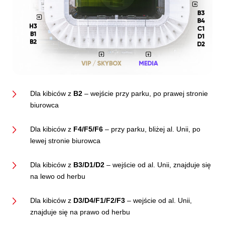
Dla kibiców z
B2
– wejście przy parku, po prawej stronie
biurowca
Dla kibiców z
F4/F5/F6
– przy parku, bliżej al. Unii, po
lewej stronie biurowca
Dla kibiców z
B3/D1/D2
– wejście od al. Unii, znajduje się
na lewo od herbu
Dla kibiców z
D3/D4/F1/F2/F3
– wejście od al. Unii,
znajduje się na prawo od herbu