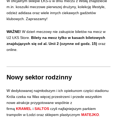
W oficjalnym sklepie ŁKS-u w dniu meczu z Wisłą znajdziecie
m.in. koszulki meczowe pierwszej drużyny, kolekcję lifestyle,
odzież adidasa oraz wiele innych ciekawych gadżetów
klubowych. Zapraszamy!
WAŻNE!
W dzień meczowy nie zakupicie biletów na mecz w
U2 ŁKS Store.
Bilety na mecz tylko w kasach biletowych
znajdujących się od al. Unii 2 (czynne od godz. 15)
oraz
online.
Nowy sektor rodzinny
W dedykowanej najmłodszym i ich opiekunom części stadionu
Króla czeka na Was więcej przestrzeni i przede wszystkim
nowe atrakcje przygotowane wspólnie z
firmą
KRAMEL
i
SALTOS
czyli najfajniejszym parkiem
trampolin w Łodzi oraz sklepem plastycznym
MATEJKO
.