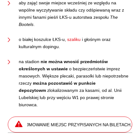
aby zająć swoje miejsce wcześniej ze względu na
wspólne wyczytywanie składu czy odśpiewaną wraz z
innymi fanami pieśń ŁKS-u autorstwa zespołu
The
Bootels
.
o białej koszulce ŁKS-u,
szaliku
i głośnym oraz
kulturalnym dopingu.
na stadion
nie można wnosić przedmiotów
określonych w ustawie
o bezpieczeństwie imprez
masowych. Większe plecaki, parasolki lub niepotrzebne
rzeczy
można pozostawić w punkcie
depozytowm
zlokalizowanym za kasami, od al. Unii
Lubelskiej lub przy wejściu W1 po prawej stronie
biurowca.
 ZAJMOWANIE MIEJSC PRZYPISANYCH NA BILETACH, A TAKŻE O 