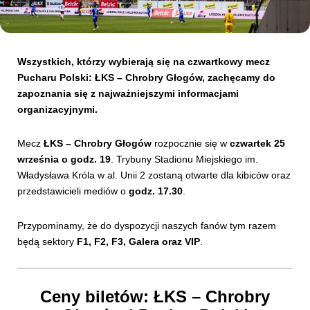
Kibice
Wszystkich, którzy wybierają się na czwartkowy mecz
Pucharu Polski: ŁKS – Chrobry Głogów, zachęcamy do
zapoznania się z najważniejszymi informacjami
organizacyjnymi.
Mecz
ŁKS – Chrobry Głogów
rozpocznie się w
czwartek 25
września o godz. 19
. Trybuny Stadionu Miejskiego im.
Władysława Króla w al. Unii 2 zostaną otwarte dla kibiców oraz
przedstawicieli mediów o
godz. 17.30
.
SKLEP
KUP BILET
Przypominamy, że do dyspozycji naszych fanów tym razem
będą sektory
F1, F2, F3, Galera oraz VIP
.
Ceny biletów: ŁKS – Chrobry