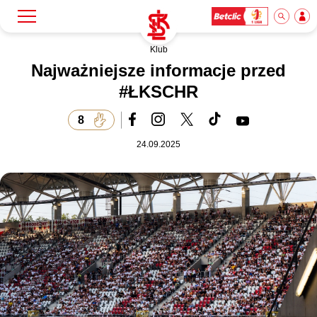
Klub
Szukaj
Klub
Najważniejsze informacje przed
#ŁKSCHR
Mecze
8
24.09.2025
Bilety
Akademia
Biznes
Dla mediów