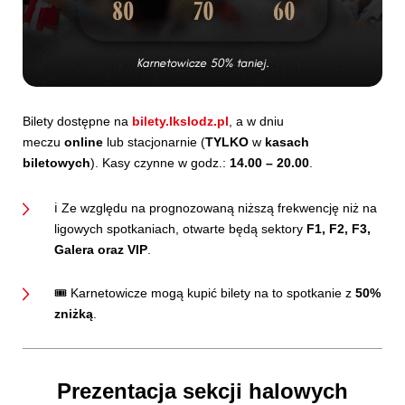
Bilety dostępne na
bilety.lkslodz.pl
, a w dniu
meczu
online
lub stacjonarnie (
TYLKO
w
kasach
biletowych
). Kasy czynne w godz.:
14.00 – 20.00
.
ℹ️ Ze względu na prognozowaną niższą frekwencję niż na
ligowych spotkaniach, otwarte będą sektory
F1, F2, F3,
Galera oraz VIP
.
🎟 Karnetowicze mogą kupić bilety na to spotkanie z
50%
zniżką
.
Prezentacja sekcji halowych