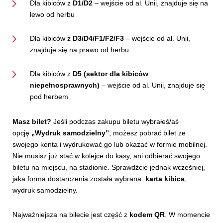
Dla kibiców z
D1/D2
– wejście od al. Unii, znajduje się na
lewo od herbu
Dla kibiców z
D3/D4/F1/F2/F3
– wejście od al. Unii,
znajduje się na prawo od herbu
Dla kibiców z
D5 (sektor dla kibiców
niepełnosprawnych)
– wejście od al. Unii, znajduje się
pod herbem
Masz bilet?
Jeśli podczas zakupu biletu wybrałeś/aś
opcję
„Wydruk samodzielny”
, możesz pobrać bilet ze
swojego konta i wydrukować go lub okazać w formie mobilnej.
Nie musisz już stać w kolejce do kasy, ani odbierać swojego
biletu na miejscu, na stadionie. Sprawdźcie jednak wcześniej,
jaka forma dostarczenia została wybrana:
karta kibica
,
wydruk samodzielny.
Najważniejsza na bilecie jest część z
kodem QR
. W momencie