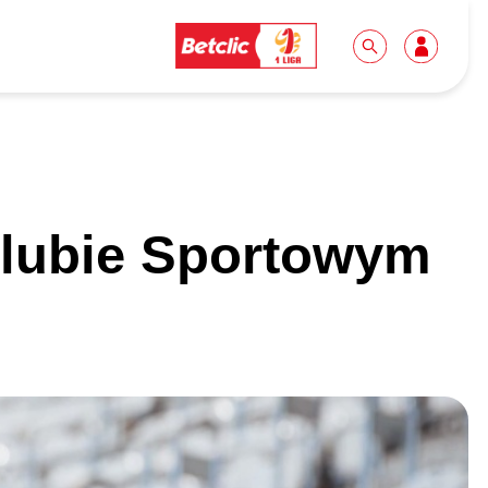
Dla mediów
Kibice
Klubie Sportowym
Biuro prasowe
Idę pierwszy raz!
Do pobrania
Wycieczki
Akredytacje
Grupy szkolne
Współpraca
Sektor rodzinny
Wolontariat
Patronite