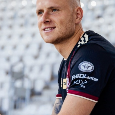
Staże w Akademii ŁKS
Kluby partnerskie
Kontakt
P BILET