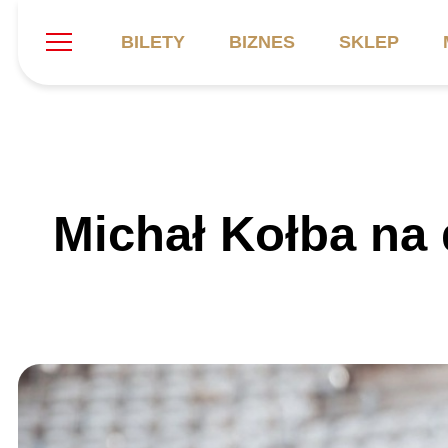
BILETY
BIZNES
SKLEP
Szukaj
Klub
Mecze
B
Michał Kołba na
Informacje ogólne
Kadra
C
Symbole klubu
Aktualności
K
Historia
Terminarz
Kalendarz
Tabela
P
Stadion
Galeria
Sprawozdania
Catering