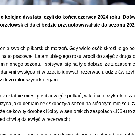
o kolejne dwa lata, czyli do końca czerwca 2024 roku. Do
zelowskiej dalej będzie przygotowywał się do sezonu 20
nia swoich piłkarskich marzeń. Gdy wiele osób skreśliło go p
 na to pracował. Latem ubiegłego roku wrócił do zajęć z drugą 
minionego sezonu. I spisywał się na tyle dobrze, że z czasem 
danymi występami w trzecioligowych rezerwach, gdzie ćwiczył
 z dużo młodszymi kolegami.
zez ostatnie miesiące dziewięć spotkań, w których trzykrotnie za
żyna jako beniaminek skończyła sezon na siódmym miejscu, zap
e całkowity dorobek Kołby w seniorskich zespołach ŁKS-u to
zed chwilą dziewięć w rezerwach).
wyzwanie. Jego wieloletnie doświadczenie z czterech szczebl