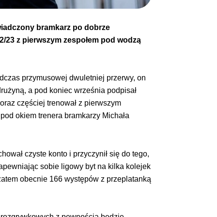
świadczony bramkarz po dobrze
22/23 z pierwszym zespołem pod wodzą
odczas przymusowej dwuletniej przerwy, on
drużyną, a pod koniec września podpisał
coraz częściej trenował z pierwszym
 pod okiem trenera bramkarzy Michała
chował czyste konto i przyczynił się do tego,
ewniając sobie ligowy byt na kilka kolejek
 zatem obecnie 166 występów z przeplatanką
i rozgrywkowych z pewnością będzie