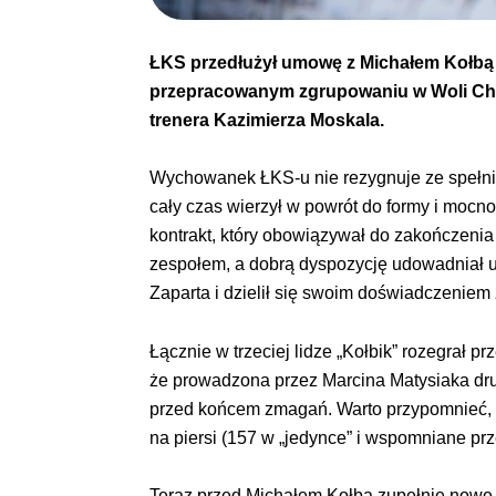
ŁKS przedłużył umowę z Michałem Kołbą 
przepracowanym zgrupowaniu w Woli Chor
trenera Kazimierza Moskala.
Wychowanek ŁKS-u nie rezygnuje ze spełnie
cały czas wierzył w powrót do formy i mocno
kontrakt, który obowiązywał do zakończenia 
zespołem, a dobrą dyspozycję udowadniał u
Zaparta i dzielił się swoim doświadczeniem
Łącznie w trzeciej lidze „Kołbik” rozegrał pr
że prowadzona przez Marcina Matysiaka dru
przed końcem zmagań. Warto przypomnieć, ż
na piersi (157 w „jedynce” i wspomniane pr
Teraz przed Michałem Kołbą zupełnie nowe 