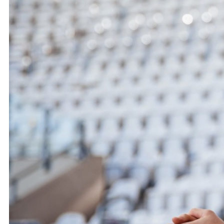
Ochrona dzieci
SKLEP
KU