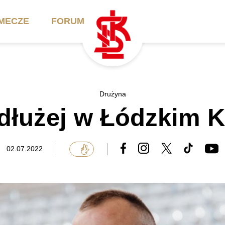
MECZE
FORUM
ilety
Akademia
Biznes
Drużyna
 dłużej w Łódzkim 
ennik
Aktualności
Bilety VIP/Skybox
arnety
Kadra trenerska
Oferta komercyjna
02.07.2022
FAQ
ŁKS II
Ełkaesiacki Klub
Biznesu
unkty sprzedaży
ŁKS III
Przyjaciel ŁKS
Regulaminy
Drużyny Akademii
Urodziny w Skybox
ŁKS Schools