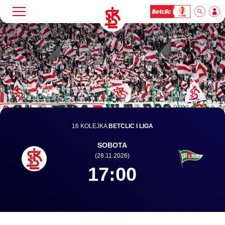
Szukaj
Klub
Mecze
Bilety
16 KOLEJKA
BETCLIC I LIGA
SOBOTA
Akademia
(28.11.2026)
17:00
Biznes
Dla mediów