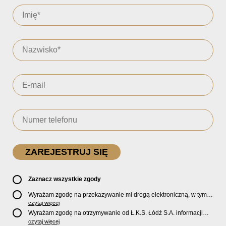
Zaznacz wszystkie zgody
Wyrażam zgodę na przekazywanie mi drogą elektroniczną, w tym
pocztą e-mail, oficjalnego newslettera oraz informacji o zniżkach,
czytaj więcej
promocjach, nowościach, biletach, karnetach, ofercie sklepu U2
Wyrażam zgodę na otrzymywanie od Ł.K.S. Łódź S.A. informacji
Store oraz serwisu bilety.lkslodz.pl i innych produktach oraz
marketingowych dotyczących działalności spółki, ofert, wydarzeń i
czytaj więcej